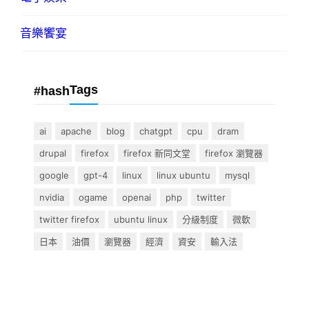
音樂饗宴
Tags
#hash
ai
apache
blog
chatgpt
cpu
dram
drupal
firefox
firefox 新同文堂
firefox 瀏覽器
google
gpt-4
linux
linux ubuntu
mysql
nvidia
ogame
openai
php
twitter
twitter firefox
ubuntu linux
分級制度
微軟
日本
油價
瀏覽器
經濟
資安
輸入法