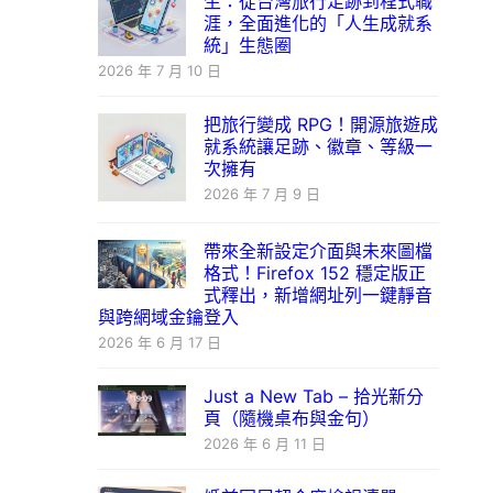
生：從台灣旅行足跡到程式職
涯，全面進化的「人生成就系
統」生態圈
2026 年 7 月 10 日
把旅行變成 RPG！開源旅遊成
就系統讓足跡、徽章、等級一
次擁有
2026 年 7 月 9 日
帶來全新設定介面與未來圖檔
格式！Firefox 152 穩定版正
式釋出，新增網址列一鍵靜音
與跨網域金鑰登入
2026 年 6 月 17 日
Just a New Tab – 拾光新分
頁（隨機桌布與金句）
2026 年 6 月 11 日