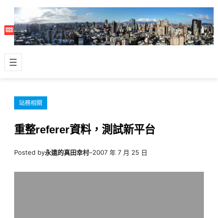
跳
至
主
要
內
容
站務相關
重整referer資料，測試新平台
Posted by
永遠的真田幸村
–
2007 年 7 月 25 日