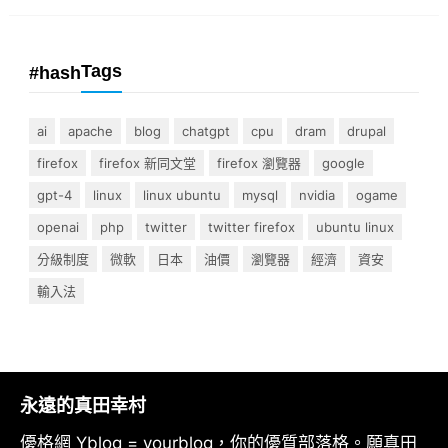
Tags
#hash
ai
apache
blog
chatgpt
cpu
dram
drupal
firefox
firefox 新同文堂
firefox 瀏覽器
google
gpt-4
linux
linux ubuntu
mysql
nvidia
ogame
openai
php
twitter
twitter firefox
ubuntu linux
分級制度
微軟
日本
油價
瀏覽器
經濟
資安
輸入法
永遠的真田幸村
優格網 Yblog = yourblog，你的優質部落格。願真田