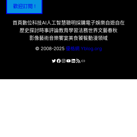
歡迎訂閱 !
首頁
數位科技
AI人工智慧
聰明採購
電子娛樂
自遊自在
歷史探討
時事評論
教育學習
法務世界
文藝春秋
影像藝術
音樂饗宴
美食饕餮
動漫領域
© 2008-2025
優格網 Yblog.org
X
Facebook
Instagram
YouTube
LinkedIn
RSS 資訊提供
連結