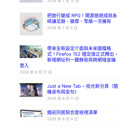
2026 年 7 月 10 日
把旅行變成 RPG！開源旅遊成就系
統讓足跡、徽章、等級一次擁有
2026 年 7 月 9 日
帶來全新設定介面與未來圖檔格
式！Firefox 152 穩定版正式釋出，
新增網址列一鍵靜音與跨網域金鑰
登入
2026 年 6 月 17 日
Just a New Tab – 拾光新分頁（隨
機桌布與金句）
2026 年 6 月 11 日
婚前同居契合度檢視清單
2026 年 6 月 9 日