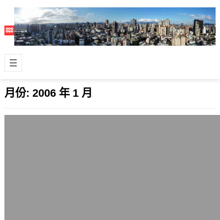
月份:
2006 年 1 月
松下展示使用燃料電池的NB可用超過20
小時
2006 年 1 月 8 日
不讓東芝、NEC專美於前，松下也做到
了，它在今年的ECS，展示了採用燃料
電池的筆記型電腦，這台NB在一般情
況下…