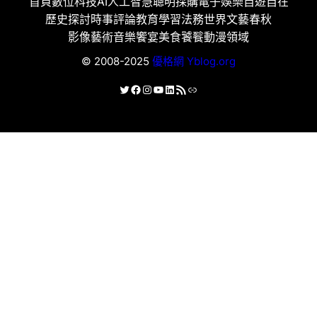
首頁
數位科技
AI人工智慧
聰明採購
電子娛樂
自遊自在
歷史探討
時事評論
教育學習
法務世界
文藝春秋
影像藝術
音樂饗宴
美食饕餮
動漫領域
© 2008-2025
優格網 Yblog.org
X
Facebook
Instagram
YouTube
LinkedIn
RSS 資訊提供
連結