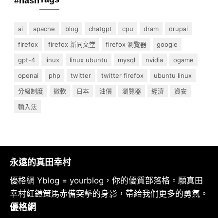
#hash
ai
apache
blog
chatgpt
cpu
dram
drupal
firefox
firefox 新同文堂
firefox 瀏覽器
google
gpt-4
linux
linux ubuntu
mysql
nvidia
ogame
openai
php
twitter
twitter firefox
ubuntu linux
分級制度
微軟
日本
油價
瀏覽器
經濟
資安
輸入法
永遠的真田幸村
優格網 Yblog = yourblog，你的優質部落格。願真田
幸村紅鎧策馬赤備突擊的身影，帶給我們更多的勇氣。
優格網