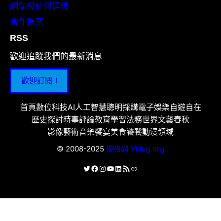
網站設計與建構
合作提案
RSS
歡迎追蹤我們的最新消息
歡迎訂閱 !
首頁
數位科技
AI人工智慧
聰明採購
電子娛樂
自遊自在
歷史探討
時事評論
教育學習
法務世界
文藝春秋
影像藝術
音樂饗宴
美食饕餮
動漫領域
© 2008-2025
優格網 Yblog.org
X
Facebook
Instagram
YouTube
LinkedIn
RSS 資訊提供
連結