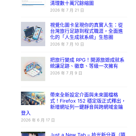
清理數十萬冗餘縮圖
2026 年 7 月 21 日
視覺化圖卡呈現你的真實人生：從
台灣旅行足跡到程式職涯，全面進
化的「人生成就系統」生態圈
2026 年 7 月 10 日
把旅行變成 RPG！開源旅遊成就系
統讓足跡、徽章、等級一次擁有
2026 年 7 月 9 日
帶來全新設定介面與未來圖檔格
式！Firefox 152 穩定版正式釋出，
新增網址列一鍵靜音與跨網域金鑰
登入
2026 年 6 月 17 日
Just a New Tab – 拾光新分頁（隨