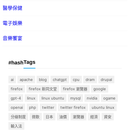
醫學保健
電子娛樂
音樂饗宴
Tags
#hash
ai
apache
blog
chatgpt
cpu
dram
drupal
firefox
firefox 新同文堂
firefox 瀏覽器
google
gpt-4
linux
linux ubuntu
mysql
nvidia
ogame
openai
php
twitter
twitter firefox
ubuntu linux
分級制度
微軟
日本
油價
瀏覽器
經濟
資安
輸入法