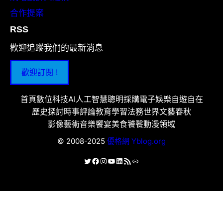
合作提案
RSS
歡迎追蹤我們的最新消息
歡迎訂閱 !
首頁
數位科技
AI人工智慧
聰明採購
電子娛樂
自遊自在
歷史探討
時事評論
教育學習
法務世界
文藝春秋
影像藝術
音樂饗宴
美食饕餮
動漫領域
© 2008-2025
優格網 Yblog.org
X
Facebook
Instagram
YouTube
LinkedIn
RSS 資訊提供
連結