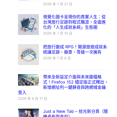
2026 年 7 月 21 日
視覺化圖卡呈現你的真實人生：從
台灣旅行足跡到程式職涯，全面進
化的「人生成就系統」生態圈
2026 年 7 月 10 日
把旅行變成 RPG！開源旅遊成就系
統讓足跡、徽章、等級一次擁有
2026 年 7 月 9 日
帶來全新設定介面與未來圖檔格
式！Firefox 152 穩定版正式釋出，
新增網址列一鍵靜音與跨網域金鑰
登入
2026 年 6 月 17 日
Just a New Tab – 拾光新分頁（隨
機桌布與金句）