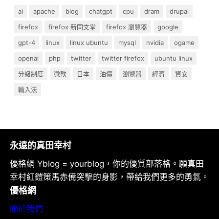
ai
apache
blog
chatgpt
cpu
dram
drupal
firefox
firefox 新同文堂
firefox 瀏覽器
google
gpt-4
linux
linux ubuntu
mysql
nvidia
ogame
openai
php
twitter
twitter firefox
ubuntu linux
分級制度
微軟
日本
油價
瀏覽器
經濟
資安
輸入法
永遠的真田幸村
優格網 Yblog = yourblog，你的優質部落格。願真田
幸村紅鎧策馬赤備突擊的身影，帶給我們更多的勇氣。
優格網
關於我們