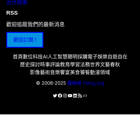
合作提案
RSS
歡迎追蹤我們的最新消息
歡迎訂閱 !
首頁
數位科技
AI人工智慧
聰明採購
電子娛樂
自遊自在
歷史探討
時事評論
教育學習
法務世界
文藝春秋
影像藝術
音樂饗宴
美食饕餮
動漫領域
© 2008-2025
優格網 Yblog.org
X
Facebook
Instagram
YouTube
LinkedIn
RSS 資訊提供
連結