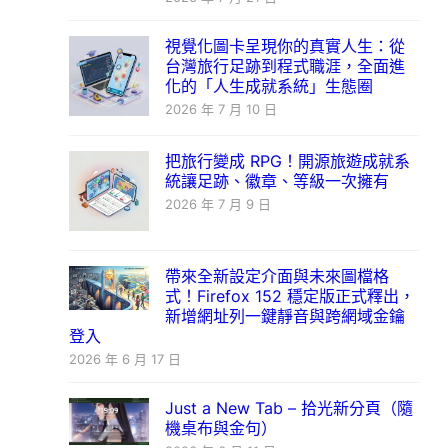
視覺化圖卡呈現你的真實人生：從
台灣旅行足跡到程式職涯，全面進
化的「人生成就系統」生態圈
2026 年 7 月 10 日
把旅行變成 RPG！開源旅遊成就系
統讓足跡、徽章、等級一次擁有
2026 年 7 月 9 日
帶來全新設定介面與未來圖檔格
式！Firefox 152 穩定版正式釋出，
新增網址列一鍵靜音與跨網域金鑰
登入
2026 年 6 月 17 日
Just a New Tab – 拾光新分頁（隨
機桌布與金句）