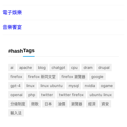
電子娛樂
音樂饗宴
Tags
#hash
ai
apache
blog
chatgpt
cpu
dram
drupal
firefox
firefox 新同文堂
firefox 瀏覽器
google
gpt-4
linux
linux ubuntu
mysql
nvidia
ogame
openai
php
twitter
twitter firefox
ubuntu linux
分級制度
微軟
日本
油價
瀏覽器
經濟
資安
輸入法