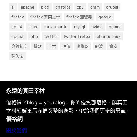
ai
apache
blog
chatgpt
cpu
dram
drupal
firefox
firefox 新同文堂
firefox 瀏覽器
google
gpt-4
linux
linux ubuntu
mysql
nvidia
ogame
openai
php
twitter
twitter firefox
ubuntu linux
分級制度
微軟
日本
油價
瀏覽器
經濟
資安
輸入法
永遠的真田幸村
優格網 Yblog = yourblog，你的優質部落格。願真田
幸村紅鎧策馬赤備突擊的身影，帶給我們更多的勇氣。
優格網
關於我們