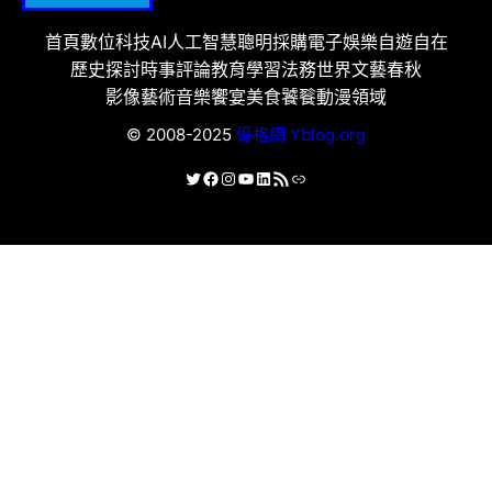
首頁
數位科技
AI人工智慧
聰明採購
電子娛樂
自遊自在
歷史探討
時事評論
教育學習
法務世界
文藝春秋
影像藝術
音樂饗宴
美食饕餮
動漫領域
© 2008-2025
優格網 Yblog.org
X
Facebook
Instagram
YouTube
LinkedIn
RSS 資訊提供
連結