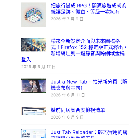
把旅行變成 RPG！開源旅遊成就系
統讓足跡、徽章、等級一次擁有
2026 年 7 月 9 日
帶來全新設定介面與未來圖檔格
式！Firefox 152 穩定版正式釋出，
新增網址列一鍵靜音與跨網域金鑰
登入
2026 年 6 月 17 日
Just a New Tab – 拾光新分頁（隨
機桌布與金句）
2026 年 6 月 11 日
婚前同居契合度檢視清單
2026 年 6 月 9 日
Just Tab Reloader：輕巧實用的網