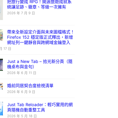
把旅行變成 RPG！開源旅遊成就系
統讓足跡、徽章、等級一次擁有
2026 年 7 月 9 日
帶來全新設定介面與未來圖檔格式！
Firefox 152 穩定版正式釋出，新增
網址列一鍵靜音與跨網域金鑰登入
月 17 日
Just a New Tab – 拾光新分頁（隨
機桌布與金句）
2026 年 6 月 11 日
婚前同居契合度檢視清單
2026 年 6 月 9 日
Just Tab Reloader：輕巧實用的網
頁隨機自動重整工具
2026 年 5 月 18 日