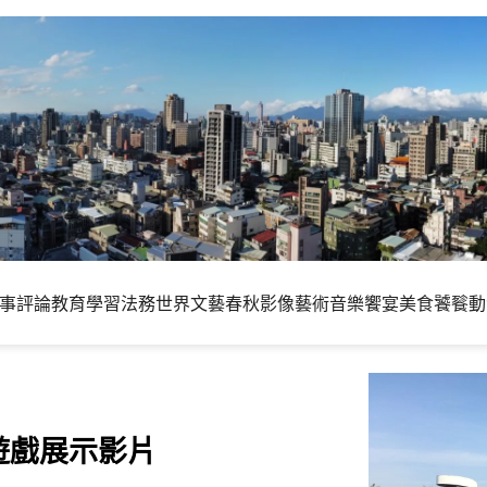
事評論
教育學習
法務世界
文藝春秋
影像藝術
音樂饗宴
美食饕餮
動
與遊戲展示影片