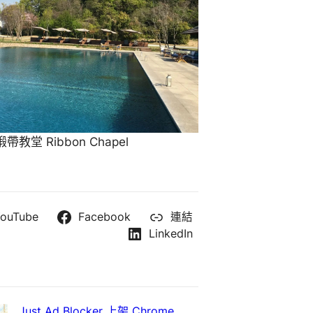
教堂 Ribbon Chapel
ouTube
Facebook
連結
LinkedIn
Just Ad Blocker 上架 Chrome