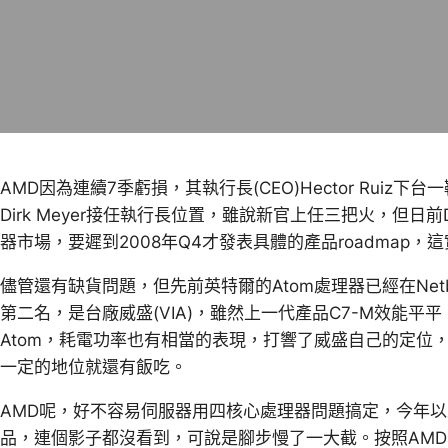
AMD因為連續7季虧損，其執行長(CEO)Hector Rui
Dirk Meyer接任執行長位置，雖說新官上任三把火，但日前Dir
器市場，要遲到2008年Q4才發表具體的產品roadmap，
儘管還有缺貨問題，但先前英特爾的Atom處理器已經在Netb
第二名，是台廠威盛(VIA)，雖然上一代產品C7-M效能平
Atom，耗電功率也有相當的表現，打響了威盛自己的定位，
一定的地位就還有飯吃。
AMD呢，好不容易伺服器用四核心處理器問題搞定，今年以來
品，連個影子都沒看到，可說是腳步慢了一大截。按照AMD