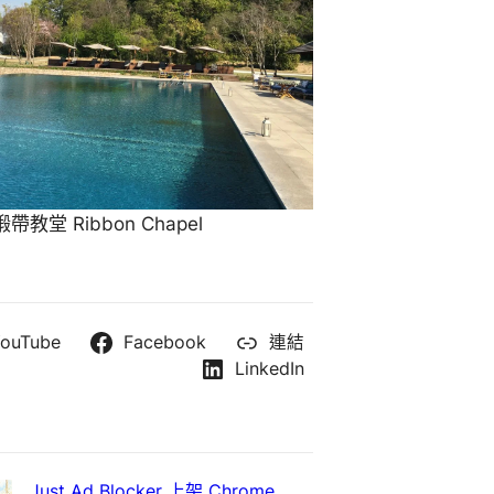
教堂 Ribbon Chapel
ouTube
Facebook
連結
LinkedIn
Just Ad Blocker 上架 Chrome