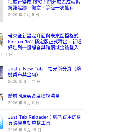
把旅行變成 RPG！開源旅遊成就系
統讓足跡、徽章、等級一次擁有
2026 年 7 月 9 日
帶來全新設定介面與未來圖檔格式！
Firefox 152 穩定版正式釋出，新增
網址列一鍵靜音與跨網域金鑰登入
月 17 日
Just a New Tab – 拾光新分頁（隨
機桌布與金句）
2026 年 6 月 11 日
婚前同居契合度檢視清單
2026 年 6 月 9 日
Just Tab Reloader：輕巧實用的網
頁隨機自動重整工具
2026 年 5 月 18 日