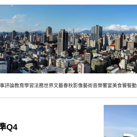
事評論
教育學習
法務世界
文藝春秋
影像藝術
音樂饗宴
美食饕餮
動
準Q4