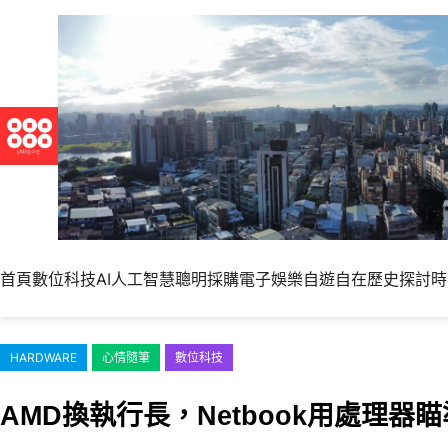
跳
至
主
要
內
容
首頁
數位科技
AI人工智慧
聰明採購
電子娛樂
自遊自在
歷史探討
時
HARDWARE
心情隨筆
數位科技
AMD換執行長，Netbook用處理器瞄