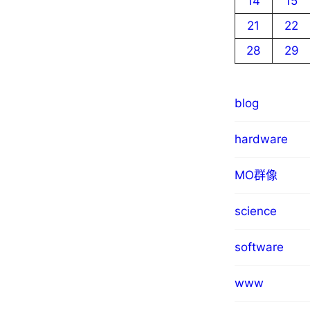
14
15
21
22
28
29
blog
hardware
MO群像
science
software
www