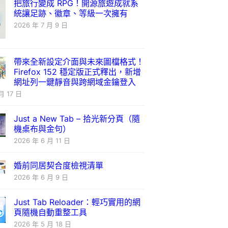
把旅行變成 RPG！開源旅遊成就系
統讓足跡、徽章、等級一次擁有
2026 年 7 月 9 日
帶來全新設定介面與未來圖檔格式！
)
Firefox 152 穩定版正式釋出，新增
網址列一鍵靜音與跨網域金鑰登入
月 17 日
Just a New Tab – 拾光新分頁（隨
機桌布與金句）
2026 年 6 月 11 日
婚前同居契合度檢視清單
2026 年 6 月 9 日
Just Tab Reloader：輕巧實用的網
頁隨機自動重整工具
2026 年 5 月 18 日