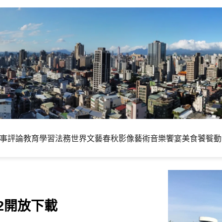
事評論
教育學習
法務世界
文藝春秋
影像藝術
音樂饗宴
美食饕餮
動
pha 2開放下載