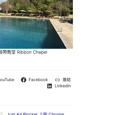
教堂 Ribbon Chapel
ouTube
Facebook
連結
LinkedIn
Just Ad Blocker 上架 Chrome