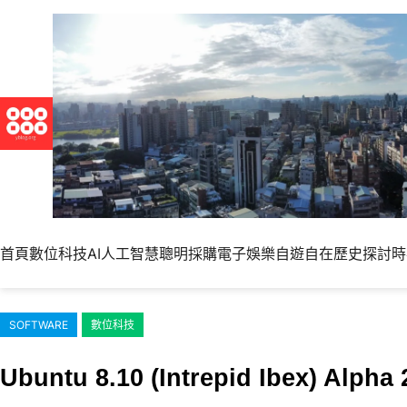
跳
至
主
要
內
容
首頁
數位科技
AI人工智慧
聰明採購
電子娛樂
自遊自在
歷史探討
時
SOFTWARE
數位科技
Ubuntu 8.10 (Intrepid Ibex) Al