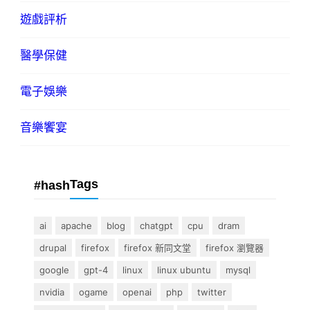
遊戲評析
醫學保健
電子娛樂
音樂饗宴
Tags
#hash
ai
apache
blog
chatgpt
cpu
dram
drupal
firefox
firefox 新同文堂
firefox 瀏覽器
google
gpt-4
linux
linux ubuntu
mysql
nvidia
ogame
openai
php
twitter