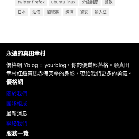
twitter firefox
ubuntu linux
分級制度
微軟
日本
油價
瀏覽器
經濟
資安
輸入法
永遠的真田幸村
優格網 Yblog = yourblog，你的優質部落格。願真田
幸村紅鎧策馬赤備突擊的身影，帶給我們更多的勇氣。
優格網
關於我們
團隊組成
最新消息
聯絡我們
服務一覽