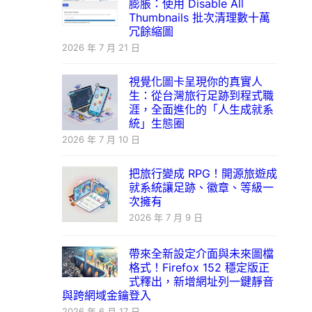
膨脹：使用 Disable All
Thumbnails 批次清理數十萬
冗餘縮圖
2026 年 7 月 21 日
視覺化圖卡呈現你的真實人
生：從台灣旅行足跡到程式職
涯，全面進化的「人生成就系
統」生態圈
2026 年 7 月 10 日
把旅行變成 RPG！開源旅遊成
就系統讓足跡、徽章、等級一
次擁有
2026 年 7 月 9 日
帶來全新設定介面與未來圖檔
格式！Firefox 152 穩定版正
式釋出，新增網址列一鍵靜音
與跨網域金鑰登入
2026 年 6 月 17 日