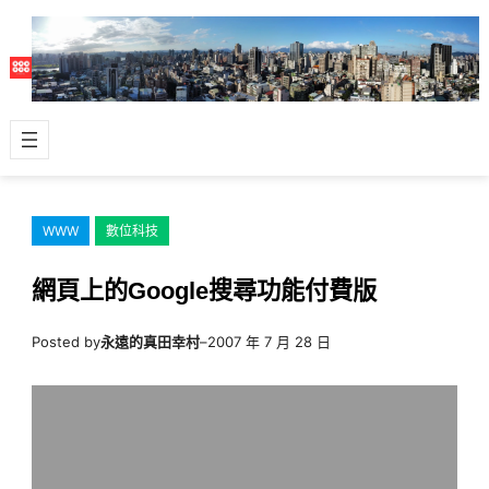
跳
至
主
要
內
容
WWW
數位科技
網頁上的Google搜尋功能付費版
Posted by
永遠的真田幸村
–
2007 年 7 月 28 日