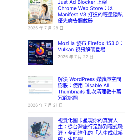
Just Ad Blocker 上架
Chrome Web Store：以
Manifest V3 打造的輕量隱私
優先廣告攔截器
2026 年 7 月 28 日
Mozilla 發布 Firefox 153.0：
Vulkan 視訊解碼登場
2026 年 7 月 22 日
解決 WordPress 媒體庫空間
膨脹：使用 Disable All
Thumbnails 批次清理數十萬
冗餘縮圖
2026 年 7 月 21 日
視覺化圖卡呈現你的真實人
生：從台灣旅行足跡到程式職
涯，全面進化的「人生成就系
統」生態圈