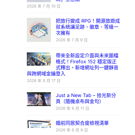
2026 年 7 月 10 日
把旅行變成 RPG！開源旅遊成
就系統讓足跡、徽章、等級一
次擁有
2026 年 7 月 9 日
帶來全新設定介面與未來圖檔
格式！Firefox 152 穩定版正
式釋出，新增網址列一鍵靜音
與跨網域金鑰登入
2026 年 6 月 17 日
Just a New Tab – 拾光新分
頁（隨機桌布與金句）
2026 年 6 月 11 日
婚前同居契合度檢視清單
2026 年 6 月 9 日