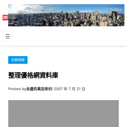
跳
至
主
要
內
容
站務相關
整理優格網資料庫
Posted by
永遠的真田幸村
–
2007 年 7 月 21 日