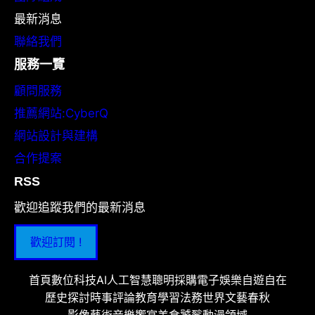
最新消息
聯絡我們
服務一覽
顧問服務
推薦網站:CyberQ
網站設計與建構
合作提案
RSS
歡迎追蹤我們的最新消息
歡迎訂閱 !
首頁
數位科技
AI人工智慧
聰明採購
電子娛樂
自遊自在
歷史探討
時事評論
教育學習
法務世界
文藝春秋
影像藝術
音樂饗宴
美食饕餮
動漫領域