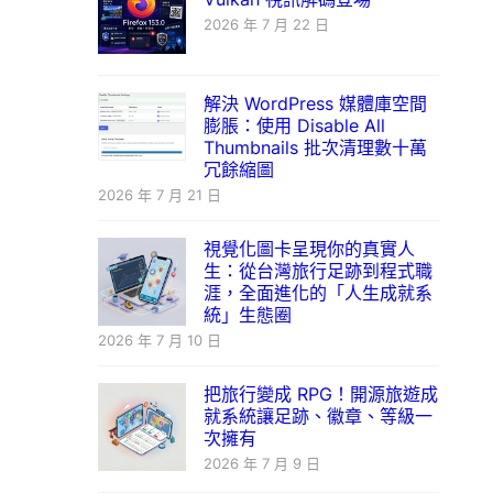
2026 年 7 月 22 日
解決 WordPress 媒體庫空間
膨脹：使用 Disable All
Thumbnails 批次清理數十萬
冗餘縮圖
2026 年 7 月 21 日
視覺化圖卡呈現你的真實人
生：從台灣旅行足跡到程式職
涯，全面進化的「人生成就系
統」生態圈
2026 年 7 月 10 日
把旅行變成 RPG！開源旅遊成
就系統讓足跡、徽章、等級一
次擁有
2026 年 7 月 9 日