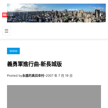
跳
至
主
要
內
容
WWW
義勇軍進行曲-新長城版
Posted by
永遠的真田幸村
–
2007 年 7 月 19 日