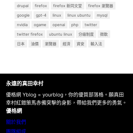
drupal
firefox
firefox 新同文堂
firefox 瀏覽器
google
gpt-4
linux
linux ubuntu
mysql
nvidia
ogame
openai
php
twitter
twitter firefox
ubuntu linux
分級制度
微軟
日本
油價
瀏覽器
經濟
資安
輸入法
永遠的真田幸村
優格網 Yblog = yourblog，你的優質部落格。願真田
幸村紅鎧策馬赤備突擊的身影，帶給我們更多的勇氣。
優格網
關於我們
團隊組成