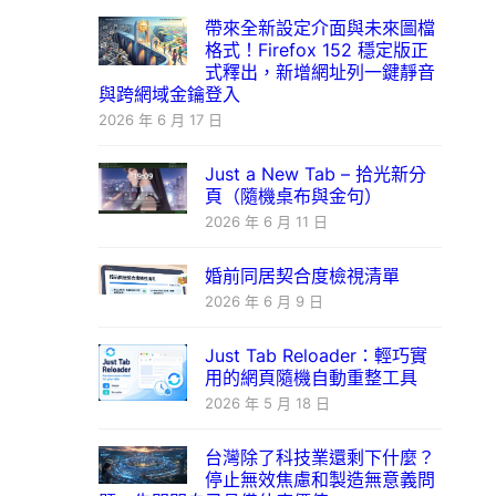
帶來全新設定介面與未來圖檔
格式！Firefox 152 穩定版正
式釋出，新增網址列一鍵靜音
與跨網域金鑰登入
2026 年 6 月 17 日
Just a New Tab – 拾光新分
頁（隨機桌布與金句）
2026 年 6 月 11 日
婚前同居契合度檢視清單
2026 年 6 月 9 日
Just Tab Reloader：輕巧實
用的網頁隨機自動重整工具
2026 年 5 月 18 日
台灣除了科技業還剩下什麼？
停止無效焦慮和製造無意義問