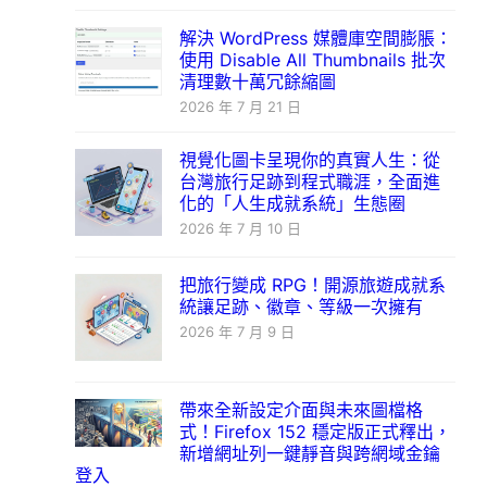
解決 WordPress 媒體庫空間膨脹：
使用 Disable All Thumbnails 批次
清理數十萬冗餘縮圖
2026 年 7 月 21 日
視覺化圖卡呈現你的真實人生：從
台灣旅行足跡到程式職涯，全面進
化的「人生成就系統」生態圈
2026 年 7 月 10 日
把旅行變成 RPG！開源旅遊成就系
統讓足跡、徽章、等級一次擁有
2026 年 7 月 9 日
帶來全新設定介面與未來圖檔格
式！Firefox 152 穩定版正式釋出，
新增網址列一鍵靜音與跨網域金鑰
登入