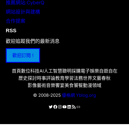
推薦網站:CyberQ
網站設計與建構
合作提案
RSS
歡迎追蹤我們的最新消息
歡迎訂閱 !
首頁
數位科技
AI人工智慧
聰明採購
電子娛樂
自遊自在
歷史探討
時事評論
教育學習
法務世界
文藝春秋
影像藝術
音樂饗宴
美食饕餮
動漫領域
© 2008-2025
優格網 Yblog.org
X
Facebook
Instagram
YouTube
LinkedIn
RSS 資訊提供
連結