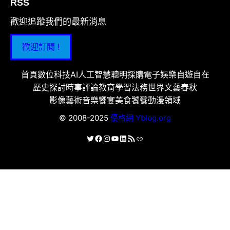
RSS
歡迎追蹤我們的最新消息
歡迎訂閱 !
首頁
數位科技
AI人工智慧
聰明採購
電子娛樂
自遊自在
歷史探討
時事評論
教育學習
法務世界
文藝春秋
影像藝術
音樂饗宴
美食饕餮
動漫領域
© 2008-2025
優格網 Yblog.org
X
Facebook
Instagram
YouTube
LinkedIn
RSS 資訊提供
連結