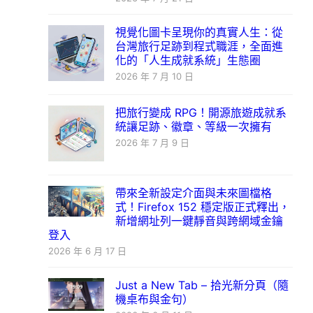
視覺化圖卡呈現你的真實人生：從
台灣旅行足跡到程式職涯，全面進
化的「人生成就系統」生態圈
2026 年 7 月 10 日
把旅行變成 RPG！開源旅遊成就系
統讓足跡、徽章、等級一次擁有
2026 年 7 月 9 日
帶來全新設定介面與未來圖檔格
式！Firefox 152 穩定版正式釋出，
新增網址列一鍵靜音與跨網域金鑰
登入
2026 年 6 月 17 日
Just a New Tab – 拾光新分頁（隨
機桌布與金句）