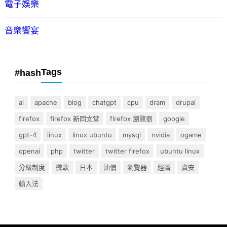
電子娛樂
音樂饗宴
Tags
#hash
ai
apache
blog
chatgpt
cpu
dram
drupal
firefox
firefox 新同文堂
firefox 瀏覽器
google
gpt-4
linux
linux ubuntu
mysql
nvidia
ogame
openai
php
twitter
twitter firefox
ubuntu linux
分級制度
微軟
日本
油價
瀏覽器
經濟
資安
輸入法