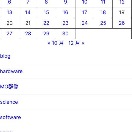
6
7
8
9
10
11
12
13
14
15
16
17
18
19
20
21
22
23
24
25
26
27
28
29
30
« 10 月
12 月 »
blog
hardware
MO群像
science
software