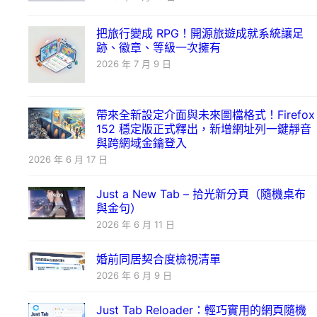
把旅行變成 RPG！開源旅遊成就系統讓足
跡、徽章、等級一次擁有
2026 年 7 月 9 日
帶來全新設定介面與未來圖檔格式！Firefox
152 穩定版正式釋出，新增網址列一鍵靜音
與跨網域金鑰登入
2026 年 6 月 17 日
Just a New Tab – 拾光新分頁（隨機桌布
與金句）
2026 年 6 月 11 日
婚前同居契合度檢視清單
2026 年 6 月 9 日
Just Tab Reloader：輕巧實用的網頁隨機