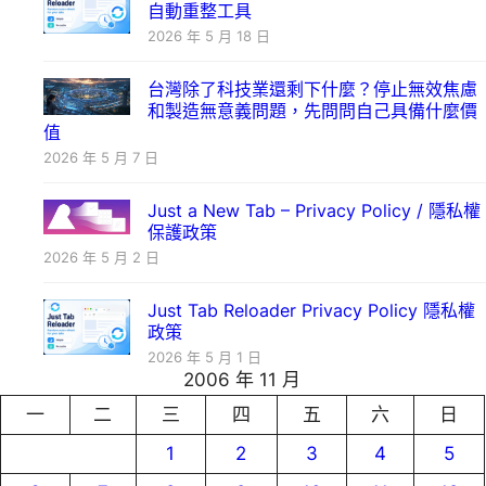
自動重整工具
2026 年 5 月 18 日
台灣除了科技業還剩下什麼？停止無效焦慮
和製造無意義問題，先問問自己具備什麼價
值
2026 年 5 月 7 日
Just a New Tab – Privacy Policy / 隱私權
保護政策
2026 年 5 月 2 日
Just Tab Reloader Privacy Policy 隱私權
政策
2026 年 5 月 1 日
2006 年 11 月
一
二
三
四
五
六
日
1
2
3
4
5