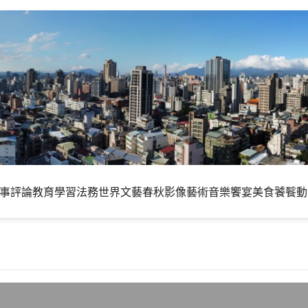
事評論
教育學習
法務世界
文藝春秋
影像藝術
音樂饗宴
美食饕餮
動
圍部落格大獎