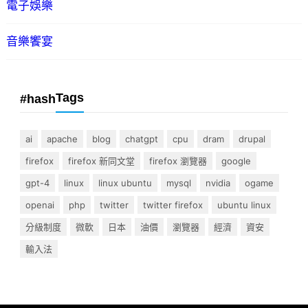
電子娛樂
音樂饗宴
Tags
#hash
ai
apache
blog
chatgpt
cpu
dram
drupal
firefox
firefox 新同文堂
firefox 瀏覽器
google
gpt-4
linux
linux ubuntu
mysql
nvidia
ogame
openai
php
twitter
twitter firefox
ubuntu linux
分級制度
微軟
日本
油價
瀏覽器
經濟
資安
輸入法