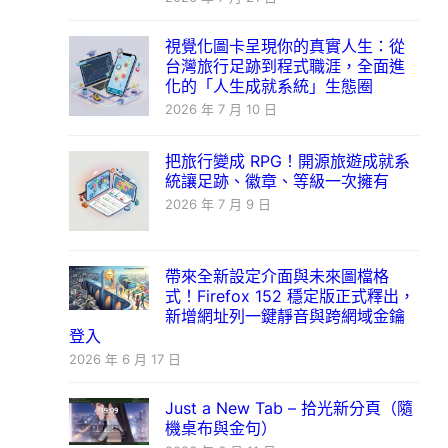
視覺化圖卡呈現你的真實人生：從
台灣旅行足跡到程式職涯，全面進
化的「人生成就系統」生態圈
2026 年 7 月 10 日
把旅行變成 RPG！開源旅遊成就系
統讓足跡、徽章、等級一次擁有
2026 年 7 月 9 日
帶來全新設定介面與未來圖檔格
式！Firefox 152 穩定版正式釋出，
新增網址列一鍵靜音與跨網域金鑰
登入
2026 年 6 月 17 日
Just a New Tab – 拾光新分頁（隨
機桌布與金句）