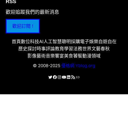
RSS
歡迎追蹤我們的最新消息
歡迎訂閱 !
首頁
數位科技
AI人工智慧
聰明採購
電子娛樂
自遊自在
歷史探討
時事評論
教育學習
法務世界
文藝春秋
影像藝術
音樂饗宴
美食饕餮
動漫領域
© 2008-2025
優格網 Yblog.org
X
Facebook
Instagram
YouTube
LinkedIn
RSS 資訊提供
連結