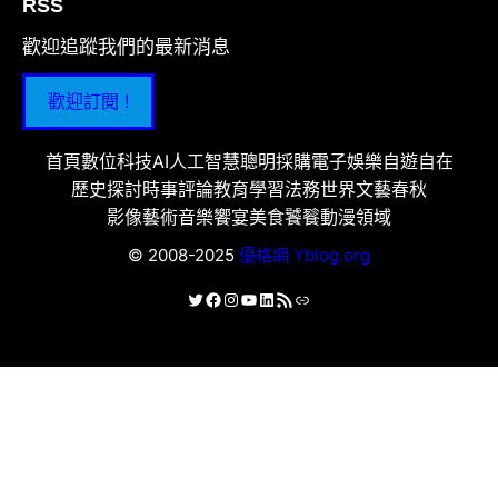
RSS
歡迎追蹤我們的最新消息
歡迎訂閱 !
首頁
數位科技
AI人工智慧
聰明採購
電子娛樂
自遊自在
歷史探討
時事評論
教育學習
法務世界
文藝春秋
影像藝術
音樂饗宴
美食饕餮
動漫領域
© 2008-2025
優格網 Yblog.org
X
Facebook
Instagram
YouTube
LinkedIn
RSS 資訊提供
連結