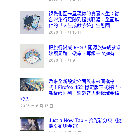
視覺化圖卡呈現你的真實人生：從
台灣旅行足跡到程式職涯，全面進
化的「人生成就系統」生態圈
2026 年 7 月 10 日
把旅行變成 RPG！開源旅遊成就系
統讓足跡、徽章、等級一次擁有
2026 年 7 月 9 日
帶來全新設定介面與未來圖檔格
式！Firefox 152 穩定版正式釋出，
新增網址列一鍵靜音與跨網域金鑰
登入
2026 年 6 月 17 日
Just a New Tab – 拾光新分頁（隨
機桌布與金句）