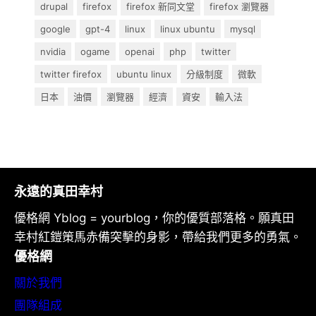
drupal
firefox
firefox 新同文堂
firefox 瀏覽器
google
gpt-4
linux
linux ubuntu
mysql
nvidia
ogame
openai
php
twitter
twitter firefox
ubuntu linux
分級制度
微軟
日本
油價
瀏覽器
經濟
資安
輸入法
永遠的真田幸村
優格網 Yblog = yourblog，你的優質部落格。願真田
幸村紅鎧策馬赤備突擊的身影，帶給我們更多的勇氣。
優格網
關於我們
團隊組成