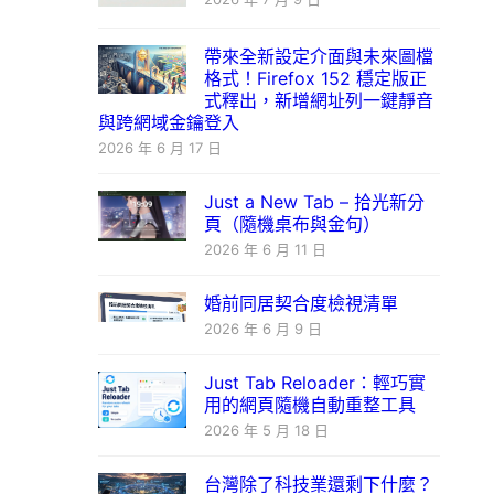
帶來全新設定介面與未來圖檔
格式！Firefox 152 穩定版正
式釋出，新增網址列一鍵靜音
與跨網域金鑰登入
2026 年 6 月 17 日
Just a New Tab – 拾光新分
頁（隨機桌布與金句）
2026 年 6 月 11 日
婚前同居契合度檢視清單
2026 年 6 月 9 日
Just Tab Reloader：輕巧實
用的網頁隨機自動重整工具
2026 年 5 月 18 日
台灣除了科技業還剩下什麼？