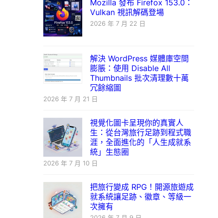
Mozilla 發布 Firefox 153.0：
Vulkan 視訊解碼登場
2026 年 7 月 22 日
解決 WordPress 媒體庫空間
膨脹：使用 Disable All
Thumbnails 批次清理數十萬
冗餘縮圖
2026 年 7 月 21 日
視覺化圖卡呈現你的真實人
生：從台灣旅行足跡到程式職
涯，全面進化的「人生成就系
統」生態圈
2026 年 7 月 10 日
把旅行變成 RPG！開源旅遊成
就系統讓足跡、徽章、等級一
次擁有
2026 年 7 月 9 日