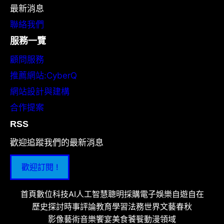
最新消息
聯絡我們
服務一覽
顧問服務
推薦網站:CyberQ
網站設計與建構
合作提案
RSS
歡迎追蹤我們的最新消息
歡迎訂閱 !
首頁
數位科技
AI人工智慧
聰明採購
電子娛樂
自遊自在
歷史探討
時事評論
教育學習
法務世界
文藝春秋
影像藝術
音樂饗宴
美食饕餮
動漫領域