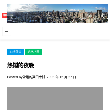
跳
至
主
要
內
容
心情隨筆
站務相關
熱鬧的夜晚
Posted by
永遠的真田幸村
–
2005 年 12 月 27 日