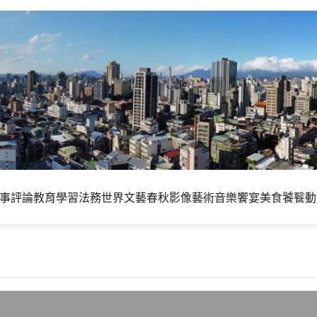
事評論
教育學習
法務世界
文藝春秋
影像藝術
音樂饗宴
美食饕餮
動
年的最後一格