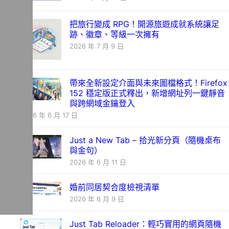
把旅行變成 RPG！開源旅遊成就系統讓足
跡、徽章、等級一次擁有
2026 年 7 月 9 日
帶來全新設定介面與未來圖檔格式！Firefox
152 穩定版正式釋出，新增網址列一鍵靜音
與跨網域金鑰登入
2026 年 6 月 17 日
Just a New Tab – 拾光新分頁（隨機桌布
與金句）
2026 年 6 月 11 日
婚前同居契合度檢視清單
2026 年 6 月 9 日
Just Tab Reloader：輕巧實用的網頁隨機