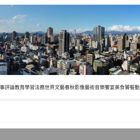
事評論
教育學習
法務世界
文藝春秋
影像藝術
音樂饗宴
美食饕餮
動
式版推出