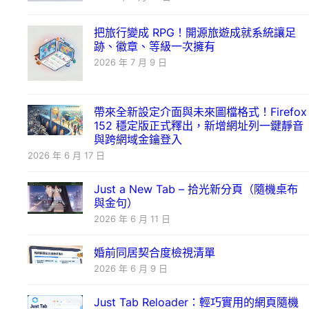
把旅行變成 RPG！開源旅遊成就系統讓足
跡、徽章、等級一次擁有
2026 年 7 月 9 日
帶來全新設定介面與未來圖檔格式！Firefox
152 穩定版正式釋出，新增網址列一鍵靜音
與跨網域金鑰登入
2026 年 6 月 17 日
Just a New Tab – 拾光新分頁（隨機桌布
與金句）
2026 年 6 月 11 日
婚前同居契合度檢視清單
2026 年 6 月 9 日
Just Tab Reloader：輕巧實用的網頁隨機