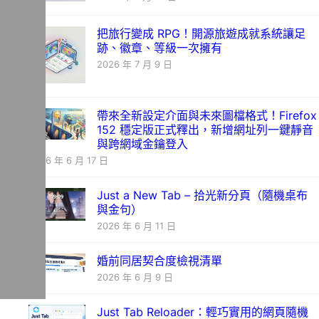
把旅行變成 RPG！開源旅遊成就系統讓足
跡、徽章、等級一次擁有
2026 年 7 月 9 日
帶來全新設定介面與未來圖檔格式！Firefox
152 穩定版正式釋出，新增網址列一鍵靜音
與跨網域金鑰登入
2026 年 6 月 17 日
Just a New Tab – 拾光新分頁（隨機桌布
與金句）
2026 年 6 月 11 日
婚前同居契合度檢視清單
2026 年 6 月 9 日
Just Tab Reloader：輕巧實用的網頁隨機