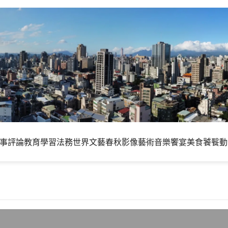
事評論
教育學習
法務世界
文藝春秋
影像藝術
音樂饗宴
美食饕餮
動
頁伺服器錯誤訊息代碼說明