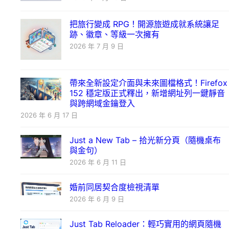
把旅行變成 RPG！開源旅遊成就系統讓足
跡、徽章、等級一次擁有
2026 年 7 月 9 日
帶來全新設定介面與未來圖檔格式！Firefox
152 穩定版正式釋出，新增網址列一鍵靜音
與跨網域金鑰登入
2026 年 6 月 17 日
Just a New Tab – 拾光新分頁（隨機桌布
與金句）
2026 年 6 月 11 日
婚前同居契合度檢視清單
2026 年 6 月 9 日
Just Tab Reloader：輕巧實用的網頁隨機