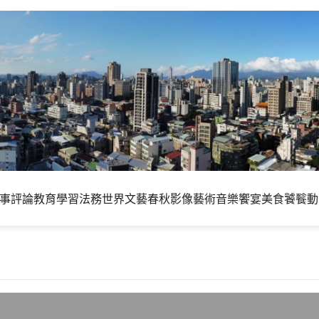
事評論
教育學習
法務世界
文藝春秋
影像藝術
音樂饗宴
美食饕餮
動
5年十大最性感geeks