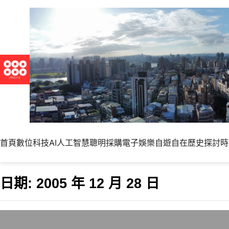
首頁
數位科技
AI人工智慧
聰明採購
電子娛樂
自遊自在
歷史探討
時
日期:
2005 年 12 月 28 日
Wired評選出200