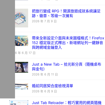
把旅行變成 RPG！開源旅遊成就系統讓足
跡、徽章、等級一次擁有
2026 年 7 月 9 日
帶來全新設定介面與未來圖檔格式！Firefox
152 穩定版正式釋出，新增網址列一鍵靜音
與跨網域金鑰登入
2026 年 6 月 17 日
Just a New Tab – 拾光新分頁（隨機桌布
與金句）
2026 年 6 月 11 日
婚前同居契合度檢視清單
2026 年 6 月 9 日
Just Tab Reloader：輕巧實用的網頁隨機