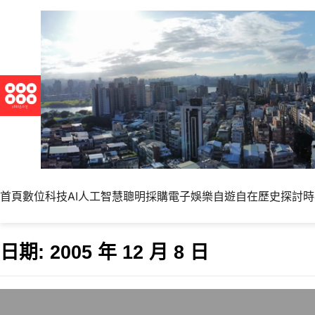
首頁
數位科技
AI人工智慧
聰明採購
電子娛樂
自遊自在
歷史探討
時
日期:
2005 年 12 月 8 日
新同文堂釋出新版0.