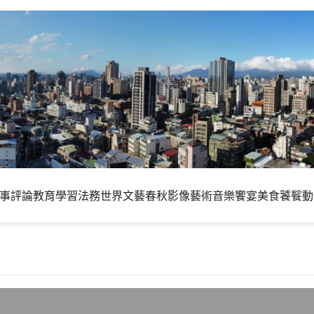
事評論
教育學習
法務世界
文藝春秋
影像藝術
音樂饗宴
美食饕餮
動
2.7.7解決轉換稍慢的問題