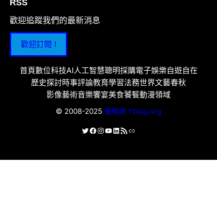
RSS
歡迎追蹤我們的最新消息
歡迎訂閱 !
首頁
數位科技
AI人工智慧
聰明採購
電子娛樂
自遊自在
歷史探討
時事評論
教育學習
法務世界
文藝春秋
影像藝術
音樂饗宴
美食饕餮
動漫領域
© 2008-2025
優格網 Yblog.org
X
Facebook
Instagram
YouTube
LinkedIn
RSS 資訊提供
連結