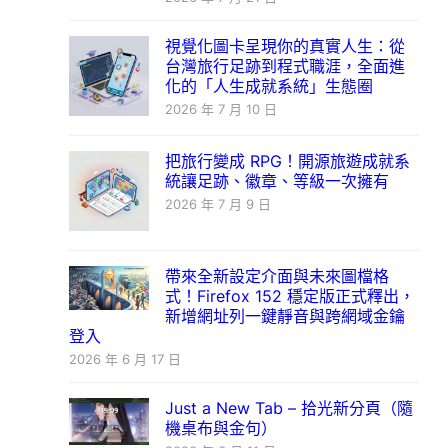
視覺化圖卡呈現你的真實人生：從
台灣旅行足跡到程式職涯，全面進
化的「人生成就系統」生態圈
2026 年 7 月 10 日
把旅行變成 RPG！開源旅遊成就系
統讓足跡、徽章、等級一次擁有
2026 年 7 月 9 日
帶來全新設定介面與未來圖檔格
式！Firefox 152 穩定版正式釋出，
新增網址列一鍵靜音與跨網域金鑰
登入
2026 年 6 月 17 日
Just a New Tab – 拾光新分頁（隨
機桌布與金句）