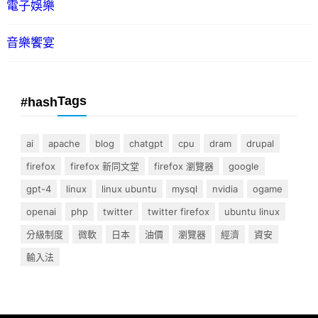
電子娛樂
音樂饗宴
Tags
#hash
ai
apache
blog
chatgpt
cpu
dram
drupal
firefox
firefox 新同文堂
firefox 瀏覽器
google
gpt-4
linux
linux ubuntu
mysql
nvidia
ogame
openai
php
twitter
twitter firefox
ubuntu linux
分級制度
微軟
日本
油價
瀏覽器
經濟
資安
輸入法