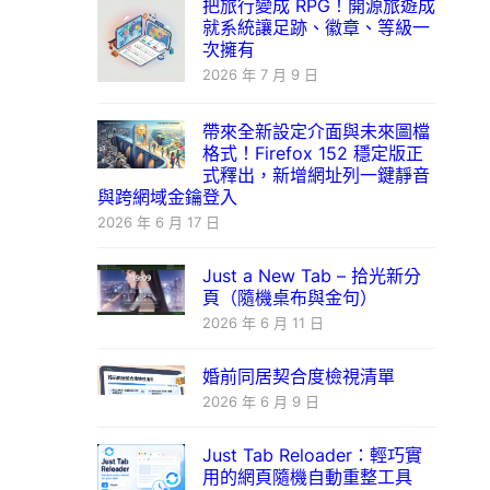
把旅行變成 RPG！開源旅遊成
就系統讓足跡、徽章、等級一
次擁有
2026 年 7 月 9 日
帶來全新設定介面與未來圖檔
格式！Firefox 152 穩定版正
式釋出，新增網址列一鍵靜音
與跨網域金鑰登入
2026 年 6 月 17 日
Just a New Tab – 拾光新分
頁（隨機桌布與金句）
2026 年 6 月 11 日
婚前同居契合度檢視清單
2026 年 6 月 9 日
Just Tab Reloader：輕巧實
用的網頁隨機自動重整工具