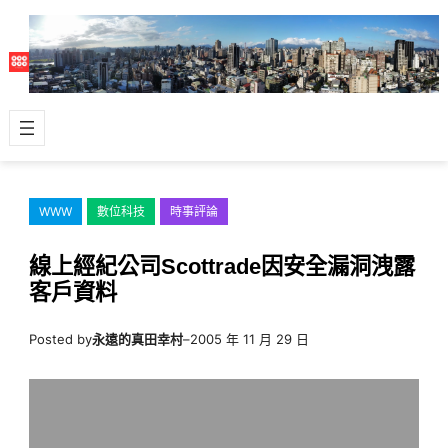
跳
至
主
要
內
容
WWW
數位科技
時事評論
線上經紀公司Scottrade因安全漏洞洩露
客戶資料
Posted by
永遠的真田幸村
–
2005 年 11 月 29 日