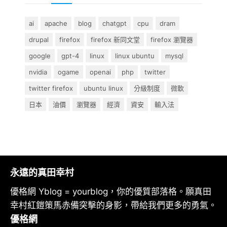
ai
apache
blog
chatgpt
cpu
dram
drupal
firefox
firefox 新同文堂
firefox 瀏覽器
google
gpt-4
linux
linux ubuntu
mysql
nvidia
ogame
openai
php
twitter
twitter firefox
ubuntu linux
分級制度
微軟
日本
油價
瀏覽器
經濟
資安
輸入法
永遠的真田幸村
優格網 Yblog = yourblog，你的優質部落格。願真田
幸村紅鎧策馬赤備突擊的身影，帶給我們更多的勇氣。
優格網