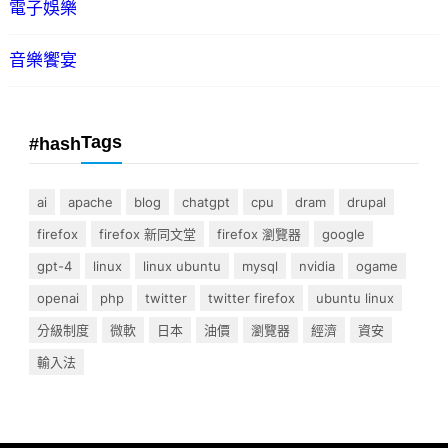
電子娛樂
音樂饗宴
Tags
#hash
ai
apache
blog
chatgpt
cpu
dram
drupal
firefox
firefox 新同文堂
firefox 瀏覽器
google
gpt-4
linux
linux ubuntu
mysql
nvidia
ogame
openai
php
twitter
twitter firefox
ubuntu linux
分級制度
微軟
日本
油價
瀏覽器
經濟
資安
輸入法