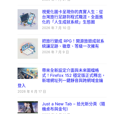
視覺化圖卡呈現你的真實人生：從
台灣旅行足跡到程式職涯，全面進
化的「人生成就系統」生態圈
2026 年 7 月 10 日
把旅行變成 RPG！開源旅遊成就系
統讓足跡、徽章、等級一次擁有
2026 年 7 月 9 日
帶來全新設定介面與未來圖檔格
式！Firefox 152 穩定版正式釋出，
新增網址列一鍵靜音與跨網域金鑰
登入
2026 年 6 月 17 日
Just a New Tab – 拾光新分頁（隨
機桌布與金句）