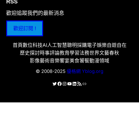
RSS
歡迎追蹤我們的最新消息
歡迎訂閱 !
首頁
數位科技
AI人工智慧
聰明採購
電子娛樂
自遊自在
歷史探討
時事評論
教育學習
法務世界
文藝春秋
影像藝術
音樂饗宴
美食饕餮
動漫領域
© 2008-2025
優格網 Yblog.org
X
Facebook
Instagram
YouTube
LinkedIn
RSS 資訊提供
連結