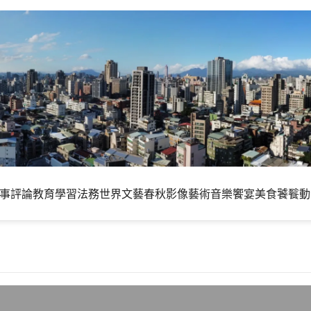
事評論
教育學習
法務世界
文藝春秋
影像藝術
音樂饗宴
美食饕餮
動
C2將在11月11日釋出