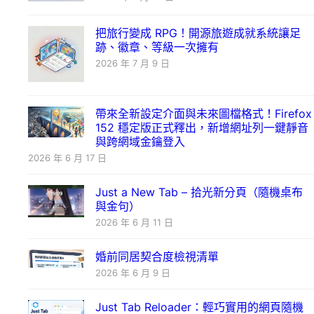
把旅行變成 RPG！開源旅遊成就系統讓足
跡、徽章、等級一次擁有
2026 年 7 月 9 日
帶來全新設定介面與未來圖檔格式！Firefox
152 穩定版正式釋出，新增網址列一鍵靜音
與跨網域金鑰登入
2026 年 6 月 17 日
Just a New Tab – 拾光新分頁（隨機桌布
與金句）
2026 年 6 月 11 日
婚前同居契合度檢視清單
2026 年 6 月 9 日
Just Tab Reloader：輕巧實用的網頁隨機