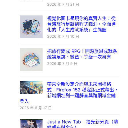
2026 年 7 月 21 日
視覺化圖卡呈現你的真實人生：從
台灣旅行足跡到程式職涯，全面進
化的「人生成就系統」生態圈
2026 年 7 月 10 日
把旅行變成 RPG！開源旅遊成就系
統讓足跡、徽章、等級一次擁有
2026 年 7 月 9 日
帶來全新設定介面與未來圖檔格
式！Firefox 152 穩定版正式釋出，
新增網址列一鍵靜音與跨網域金鑰
登入
2026 年 6 月 17 日
Just a New Tab – 拾光新分頁（隨
機桌布與金句）