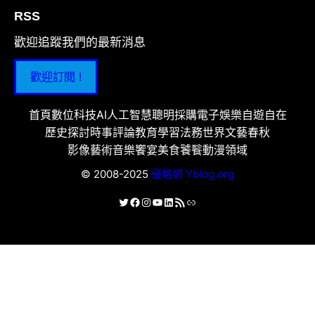
RSS
歡迎追蹤我們的最新消息
歡迎訂閱 !
首頁
數位科技
AI人工智慧
聰明採購
電子娛樂
自遊自在
歷史探討
時事評論
教育學習
法務世界
文藝春秋
影像藝術
音樂饗宴
美食饕餮
動漫領域
© 2008-2025
優格網 Yblog.org
X
Facebook
Instagram
YouTube
LinkedIn
RSS 資訊提供
連結