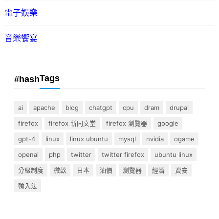
電子娛樂
音樂饗宴
Tags
#hash
ai
apache
blog
chatgpt
cpu
dram
drupal
firefox
firefox 新同文堂
firefox 瀏覽器
google
gpt-4
linux
linux ubuntu
mysql
nvidia
ogame
openai
php
twitter
twitter firefox
ubuntu linux
分級制度
微軟
日本
油價
瀏覽器
經濟
資安
輸入法