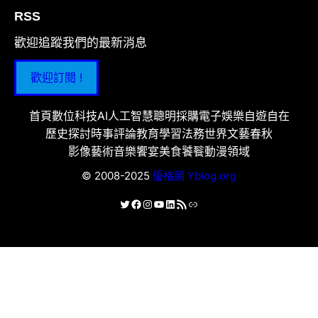
RSS
歡迎追蹤我們的最新消息
歡迎訂閱 !
首頁
數位科技
AI人工智慧
聰明採購
電子娛樂
自遊自在
歷史探討
時事評論
教育學習
法務世界
文藝春秋
影像藝術
音樂饗宴
美食饕餮
動漫領域
© 2008-2025
優格網 Yblog.org
X
Facebook
Instagram
YouTube
LinkedIn
RSS 資訊提供
連結