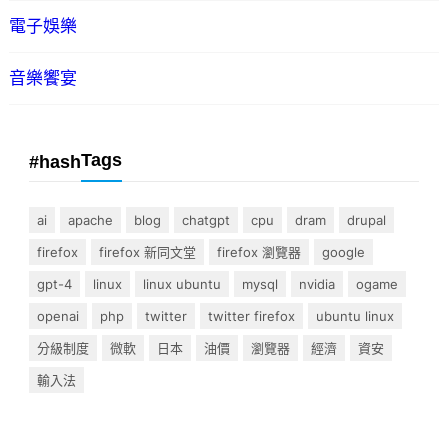
電子娛樂
音樂饗宴
Tags
#hash
ai
apache
blog
chatgpt
cpu
dram
drupal
firefox
firefox 新同文堂
firefox 瀏覽器
google
gpt-4
linux
linux ubuntu
mysql
nvidia
ogame
openai
php
twitter
twitter firefox
ubuntu linux
分級制度
微軟
日本
油價
瀏覽器
經濟
資安
輸入法