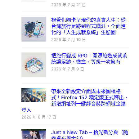
2026 年 7 月 21 日
視覺化圖卡呈現你的真實人生：從
台灣旅行足跡到程式職涯，全面進
化的「人生成就系統」生態圈
2026 年 7 月 10 日
把旅行變成 RPG！開源旅遊成就系
統讓足跡、徽章、等級一次擁有
2026 年 7 月 9 日
帶來全新設定介面與未來圖檔格
式！Firefox 152 穩定版正式釋出，
新增網址列一鍵靜音與跨網域金鑰
登入
2026 年 6 月 17 日
Just a New Tab – 拾光新分頁（隨
機桌布與金句）