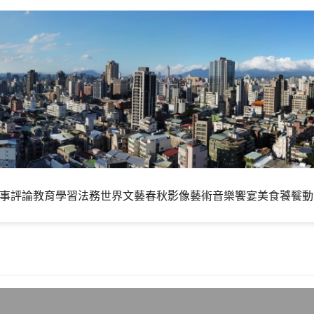
事評論
教育學習
法務世界
文藝春秋
影像藝術
音樂饗宴
美食饕餮
動
NAMI贊助的耶