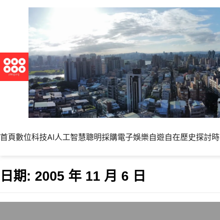
首頁
數位科技
AI人工智慧
聰明採購
電子娛樂
自遊自在
歷史探討
時
日期:
2005 年 11 月 6 日
亞洲職棒大賽是KO