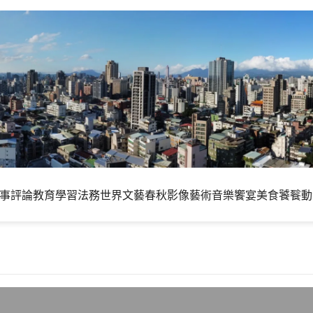
事評論
教育學習
法務世界
文藝春秋
影像藝術
音樂饗宴
美食饕餮
動