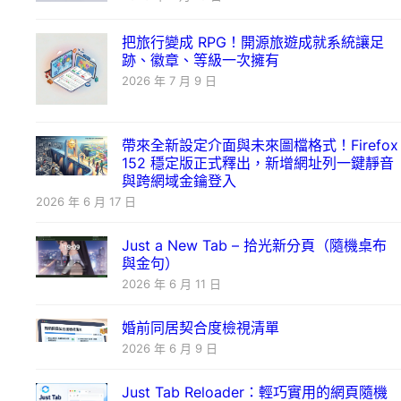
把旅行變成 RPG！開源旅遊成就系統讓足
跡、徽章、等級一次擁有
2026 年 7 月 9 日
帶來全新設定介面與未來圖檔格式！Firefox
152 穩定版正式釋出，新增網址列一鍵靜音
與跨網域金鑰登入
2026 年 6 月 17 日
Just a New Tab – 拾光新分頁（隨機桌布
與金句）
2026 年 6 月 11 日
婚前同居契合度檢視清單
2026 年 6 月 9 日
Just Tab Reloader：輕巧實用的網頁隨機