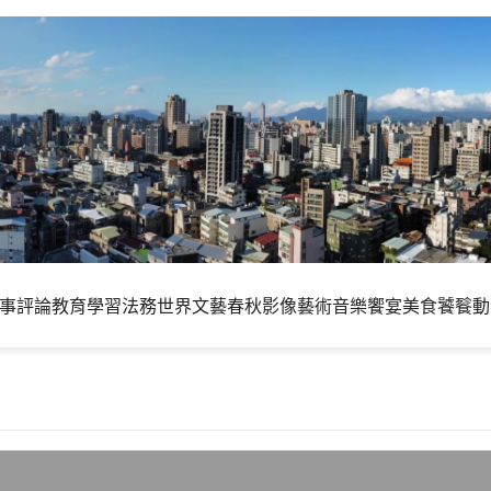
事評論
教育學習
法務世界
文藝春秋
影像藝術
音樂饗宴
美食饕餮
動
6.4，修正安全性bug