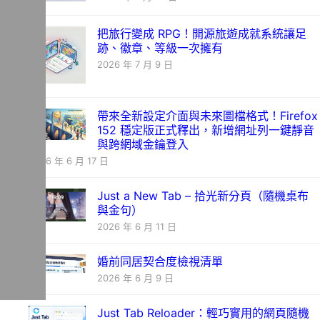
把旅行變成 RPG！開源旅遊成就系統讓足
跡、徽章、等級一次擁有
2026 年 7 月 9 日
帶來全新設定介面與未來圖檔格式！Firefox
152 穩定版正式釋出，新增網址列一鍵靜音
與跨網域金鑰登入
2026 年 6 月 17 日
Just a New Tab – 拾光新分頁（隨機桌布
與金句）
2026 年 6 月 11 日
婚前同居契合度檢視清單
2026 年 6 月 9 日
Just Tab Reloader：輕巧實用的網頁隨機