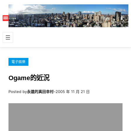
跳
至
主
要
內
容
電子娛樂
Ogame的近況
Posted by
永遠的真田幸村
–
2005 年 11 月 21 日