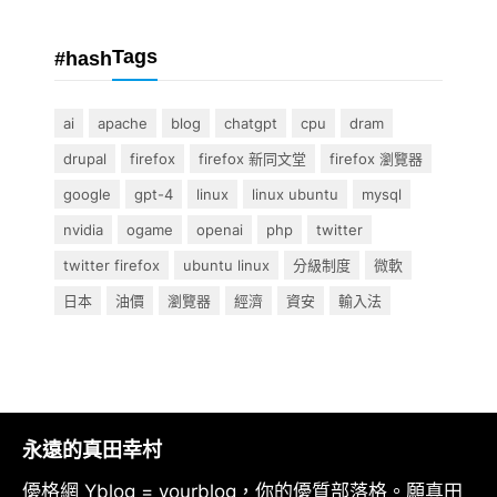
Tags
#hash
ai
apache
blog
chatgpt
cpu
dram
drupal
firefox
firefox 新同文堂
firefox 瀏覽器
google
gpt-4
linux
linux ubuntu
mysql
nvidia
ogame
openai
php
twitter
twitter firefox
ubuntu linux
分級制度
微軟
日本
油價
瀏覽器
經濟
資安
輸入法
永遠的真田幸村
優格網 Yblog = yourblog，你的優質部落格。願真田