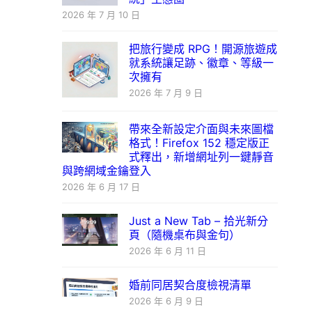
2026 年 7 月 10 日
把旅行變成 RPG！開源旅遊成
就系統讓足跡、徽章、等級一
次擁有
2026 年 7 月 9 日
帶來全新設定介面與未來圖檔
格式！Firefox 152 穩定版正
式釋出，新增網址列一鍵靜音
與跨網域金鑰登入
2026 年 6 月 17 日
Just a New Tab – 拾光新分
頁（隨機桌布與金句）
2026 年 6 月 11 日
婚前同居契合度檢視清單
2026 年 6 月 9 日