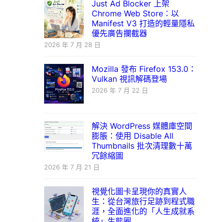
Just Ad Blocker 上架
Chrome Web Store：以
Manifest V3 打造的輕量隱私
優先廣告攔截器
2026 年 7 月 28 日
Mozilla 發布 Firefox 153.0：
Vulkan 視訊解碼登場
2026 年 7 月 22 日
解決 WordPress 媒體庫空間
膨脹：使用 Disable All
Thumbnails 批次清理數十萬
冗餘縮圖
2026 年 7 月 21 日
視覺化圖卡呈現你的真實人
生：從台灣旅行足跡到程式職
涯，全面進化的「人生成就系
統」生態圈