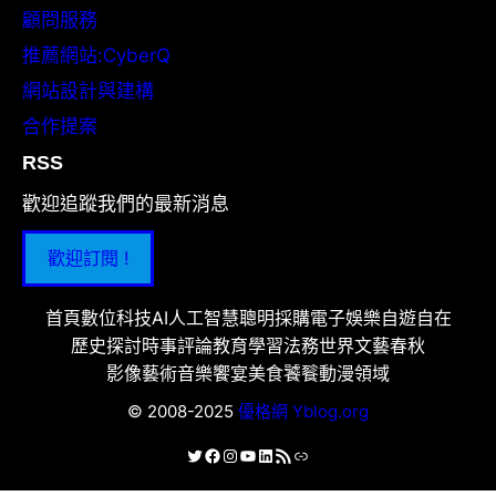
顧問服務
推薦網站:CyberQ
網站設計與建構
合作提案
RSS
歡迎追蹤我們的最新消息
歡迎訂閱 !
首頁
數位科技
AI人工智慧
聰明採購
電子娛樂
自遊自在
歷史探討
時事評論
教育學習
法務世界
文藝春秋
影像藝術
音樂饗宴
美食饕餮
動漫領域
© 2008-2025
優格網 Yblog.org
X
Facebook
Instagram
YouTube
LinkedIn
RSS 資訊提供
連結