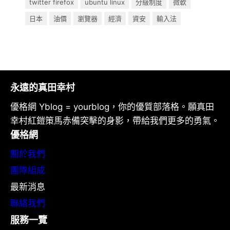
twitter firefox
ubuntu linux
分級制度
微軟
日本
油價
瀏覽器
經濟
資安
輸入法
永遠的真田幸村
優格網 Yblog = yourblog，你的優質部落格。願真田
幸村紅鎧策馬赤備突擊的身影，帶給我們更多的勇氣。
優格網
關於我們
團隊組成
最新消息
聯絡我們
服務一覽