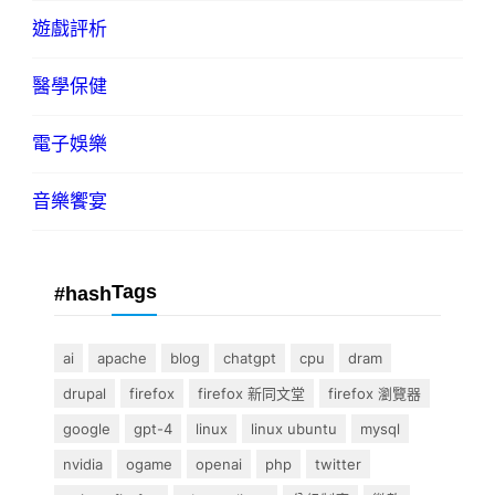
遊戲評析
醫學保健
電子娛樂
音樂饗宴
Tags
#hash
ai
apache
blog
chatgpt
cpu
dram
drupal
firefox
firefox 新同文堂
firefox 瀏覽器
google
gpt-4
linux
linux ubuntu
mysql
nvidia
ogame
openai
php
twitter