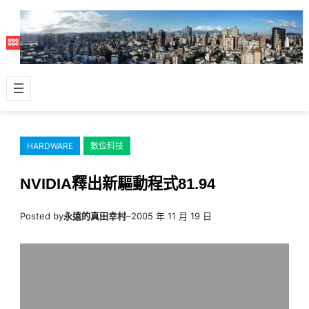
跳
至
主
要
內
容
HARDWARE
數位科技
NVIDIA釋出新驅動程式81.94
Posted by
永遠的真田幸村
–
2005 年 11 月 19 日