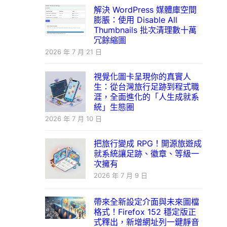
解決 WordPress 媒體庫空間
膨脹：使用 Disable All
Thumbnails 批次清理數十萬
冗餘縮圖
2026 年 7 月 21 日
視覺化圖卡呈現你的真實人
生：從台灣旅行足跡到程式職
涯，全面進化的「人生成就系
統」生態圈
2026 年 7 月 10 日
把旅行變成 RPG！開源旅遊成
就系統讓足跡、徽章、等級一
次擁有
2026 年 7 月 9 日
帶來全新設定介面與未來圖檔
格式！Firefox 152 穩定版正
式釋出，新增網址列一鍵靜音