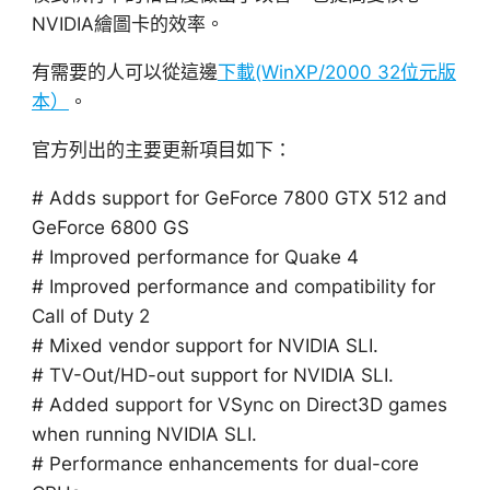
NVIDIA繪圖卡的效率。
有需要的人可以從這邊
下載(WinXP/2000 32位元版
本）
。
官方列出的主要更新項目如下：
# Adds support for GeForce 7800 GTX 512 and
GeForce 6800 GS
# Improved performance for Quake 4
# Improved performance and compatibility for
Call of Duty 2
# Mixed vendor support for NVIDIA SLI.
# TV-Out/HD-out support for NVIDIA SLI.
# Added support for VSync on Direct3D games
when running NVIDIA SLI.
# Performance enhancements for dual-core