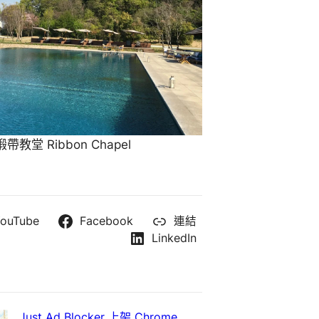
教堂 Ribbon Chapel
ouTube
Facebook
連結
LinkedIn
Just Ad Blocker 上架 Chrome