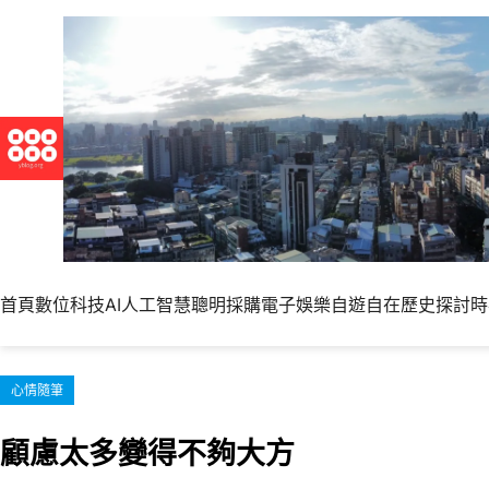
跳
至
主
要
內
容
首頁
數位科技
AI人工智慧
聰明採購
電子娛樂
自遊自在
歷史探討
時
心情隨筆
顧慮太多變得不夠大方