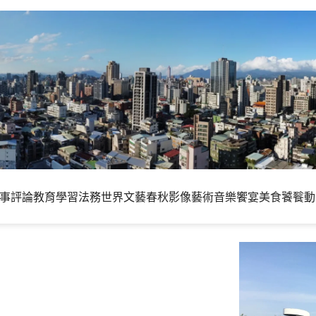
事評論
教育學習
法務世界
文藝春秋
影像藝術
音樂饗宴
美食饕餮
動