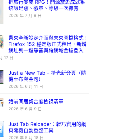
把旅行變成 RPG！開源旅遊成就系
統讓足跡、徽章、等級一次擁有
2026 年 7 月 9 日
帶來全新設定介面與未來圖檔格式！
Firefox 152 穩定版正式釋出，新增
網址列一鍵靜音與跨網域金鑰登入
月 17 日
Just a New Tab – 拾光新分頁（隨
機桌布與金句）
2026 年 6 月 11 日
婚前同居契合度檢視清單
2026 年 6 月 9 日
Just Tab Reloader：輕巧實用的網
頁隨機自動重整工具
2026 年 5 月 18 日