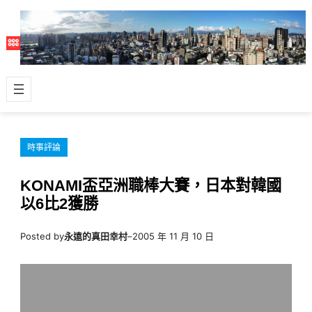
跳
至
主
要
內
容
時事評論
KONAMI盃亞洲職棒大賽，日本對韓國
以6比2獲勝
Posted by
永遠的真田幸村
–
2005 年 11 月 10 日