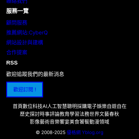
聯絡我們
服務一覽
顧問服務
推薦網站:CyberQ
網站設計與建構
合作提案
RSS
歡迎追蹤我們的最新消息
歡迎訂閱 !
首頁
數位科技
AI人工智慧
聰明採購
電子娛樂
自遊自在
歷史探討
時事評論
教育學習
法務世界
文藝春秋
影像藝術
音樂饗宴
美食饕餮
動漫領域
© 2008-2025
優格網 Yblog.org