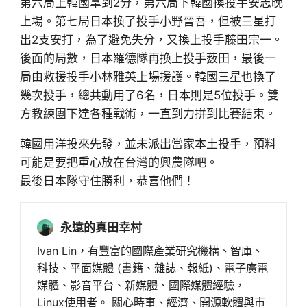
第六局上韓國拿到2分，第六局下韓國換投手安志晚
上場。第七局日本換了投手小野晉吾，但被三星打
出2支安打，為了避免失分，又換上投手藤田宗一。
後面的局數，日本羅德隊再換上投手薮田，最後一
局由救援投手小林雅英上場援護。韓國三星也換了
幾次投手，總共動用了6名，日本則是5位投手。雙
方教練團下達各種戰術，一直到力拼到比賽結束。
韓國用洋投來先發，並未派出當家本土投手，預料
可能是要把重心放在台灣的興農隊吧。
最後日本隊守住勝利，恭喜他們！
永遠的真田幸村
Ivan Lin，有豐富的國際產業研究機構、智庫、
科技、平面媒體 (書籍、雜誌、報紙)、電子廣電
媒體、影音平台、新媒體、國際媒體經驗，
Linux使用者。 關心時事、經濟、開源軟體與市