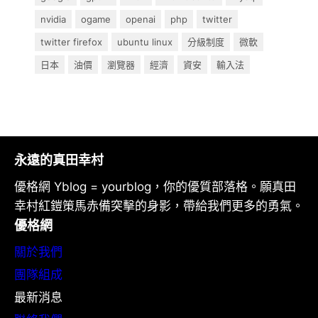
nvidia
ogame
openai
php
twitter
twitter firefox
ubuntu linux
分級制度
微軟
日本
油價
瀏覽器
經濟
資安
輸入法
永遠的真田幸村
優格網 Yblog = yourblog，你的優質部落格。願真田
幸村紅鎧策馬赤備突擊的身影，帶給我們更多的勇氣。
優格網
關於我們
團隊組成
最新消息