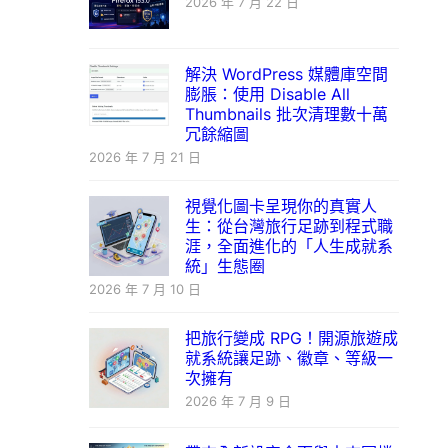
2026 年 7 月 22 日
解決 WordPress 媒體庫空間
膨脹：使用 Disable All
Thumbnails 批次清理數十萬
冗餘縮圖
2026 年 7 月 21 日
視覺化圖卡呈現你的真實人
生：從台灣旅行足跡到程式職
涯，全面進化的「人生成就系
統」生態圈
2026 年 7 月 10 日
把旅行變成 RPG！開源旅遊成
就系統讓足跡、徽章、等級一
次擁有
2026 年 7 月 9 日