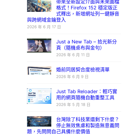
帶來全新設定介面與未來圖檔
格式！Firefox 152 穩定版正
式釋出，新增網址列一鍵靜音
與跨網域金鑰登入
2026 年 6 月 17 日
Just a New Tab – 拾光新分
頁（隨機桌布與金句）
2026 年 6 月 11 日
婚前同居契合度檢視清單
2026 年 6 月 9 日
Just Tab Reloader：輕巧實
用的網頁隨機自動重整工具
2026 年 5 月 18 日
台灣除了科技業還剩下什麼？
停止無效焦慮和製造無意義問
題，先問問自己具備什麼價值