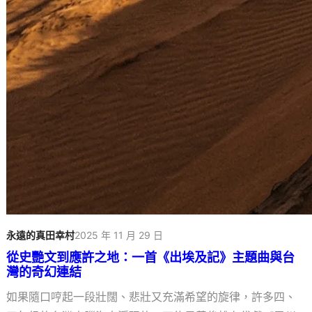
永遠的真田幸村
2025 年 11 月 29 日
從史艷文到應許之地：一首《出埃及記》主題曲與台
灣的奇幻連結
如果隨口哼起一段壯闊、悲壯又充滿希望的旋律，許多四、