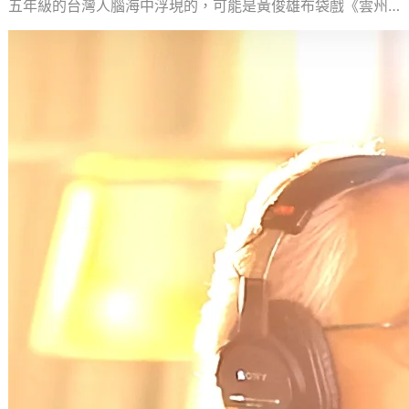
五年級的台灣人腦海中浮現的，可能是黃俊雄布袋戲《雲州
大儒俠…
義大利盲眼歌手 Andrea Bocelli 的傳奇
紅曲 Time To Say Goodbye 父子傳唱交
棒
2025 年 5 月 17 日