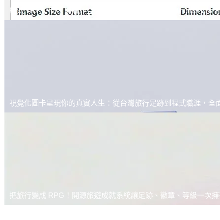
解決 WordPress 媒體庫空間膨脹：使用 Disable All Thumbn
視覺化圖卡呈現你的真實人生：從台灣旅行足跡到程式職涯，全
把旅行變成 RPG！開源旅遊成就系統讓足跡、徽章、等級一次擁