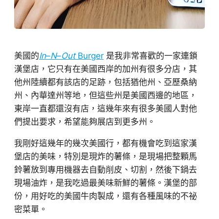
美國的
In
–
N
–
Out
Burger
是我非常喜歡的一家連鎖
漢堡店，它只有在美國西岸的加州有很多分店，其
他州陸續都有該店的足跡，包括猶他州、亞歷桑納
州、內華達州等地，但這些州是美國西邊的地區，
東岸一直都還沒有店，這幾年來有很多美國人對他
們提出要求，希望能夠展店到更多州。
我剛好這幾年的幾次美國行，都有機會吃到這家漢
堡店的美味，特別是現炸的薯條，是現場把整顆馬
鈴薯放到專用機器去自動削皮、切割，然後下鍋去
現場油炸，是我吃過最美味新鮮的薯條。漢堡的部
份，用好吃的美國牛肉製成，還有各種風味的不祕
密菜單。