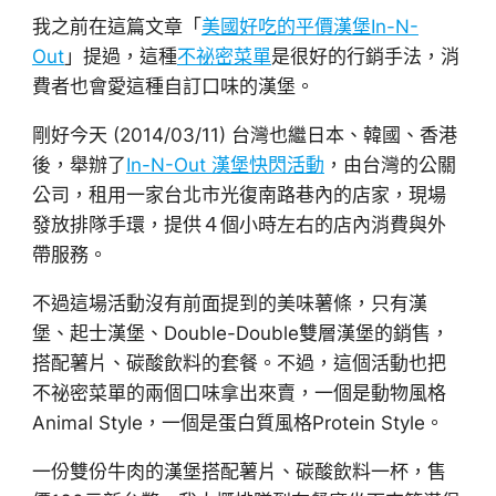
我之前在這篇文章「
美國好吃的平價漢堡In-N-
Out
」提過，這種
不祕密菜單
是很好的行銷手法，消
費者也會愛這種自訂口味的漢堡。
剛好今天 (2014/03/11) 台灣也繼日本、韓國、香港
後，舉辦了
In-N-Out 漢堡快閃活動
，由台灣的公關
公司，租用一家台北市光復南路巷內的店家，現場
發放排隊手環，提供４個小時左右的店內消費與外
帶服務。
不過這場活動沒有前面提到的美味薯條，只有漢
堡、起士漢堡、Double-Double雙層漢堡的銷售，
搭配薯片、碳酸飲料的套餐。不過，這個活動也把
不祕密菜單的兩個口味拿出來賣，一個是動物風格
Animal Style，一個是蛋白質風格Protein Style。
一份雙份牛肉的漢堡搭配薯片、碳酸飲料一杯，售