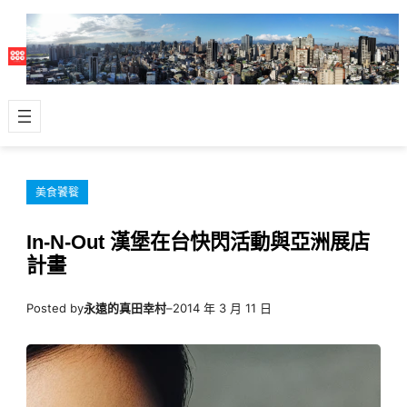
跳
至
主
要
內
容
美食饕餮
In-N-Out 漢堡在台快閃活動與亞洲展店
計畫
Posted by
永遠的真田幸村
–
2014 年 3 月 11 日