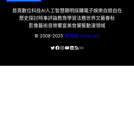
首頁
數位科技
AI人工智慧
聰明採購
電子娛樂
自遊自在
歷史探討
時事評論
教育學習
法務世界
文藝春秋
影像藝術
音樂饗宴
美食饕餮
動漫領域
© 2008-2025
優格網 Yblog.org
X
Facebook
Instagram
YouTube
LinkedIn
RSS 資訊提供
連結