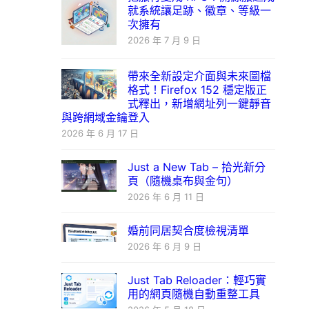
就系統讓足跡、徽章、等級一
次擁有
2026 年 7 月 9 日
帶來全新設定介面與未來圖檔
格式！Firefox 152 穩定版正
式釋出，新增網址列一鍵靜音
與跨網域金鑰登入
2026 年 6 月 17 日
Just a New Tab – 拾光新分
頁（隨機桌布與金句）
2026 年 6 月 11 日
婚前同居契合度檢視清單
2026 年 6 月 9 日
Just Tab Reloader：輕巧實
用的網頁隨機自動重整工具