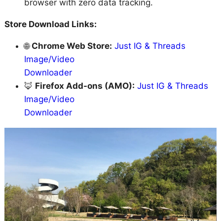
browser with zero data tracking.
Store Download Links:
🌐
Chrome Web Store:
Just IG & Threads
Image/Video
Downloader
🦊
Firefox Add-ons (AMO):
Just IG & Threads
Image/Video
Downloader