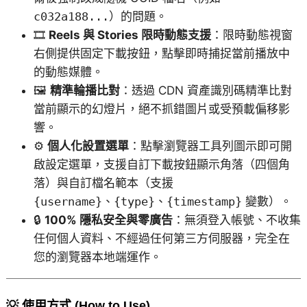
c032a188...
）的問題。
🎞️
Reels 與 Stories 限時動態支援
：限時動態視窗
右側提供固定下載按鈕，點擊即時捕捉當前播放中
的動態媒體。
🖼️
精準輪播比對
：透過 CDN 資產識別碼精準比對
當前顯示的幻燈片，絕不抓錯圖片或受預載偏移影
響。
⚙️
個人化設置選單
：點擊瀏覽器工具列圖示即可開
啟設定選單，支援自訂下載按鈕顯示角落（四個角
落）與自訂檔名範本（支援
{username}
、
{type}
、
{timestamp}
變數）。
🔒
100% 隱私安全與零廣告
：無須登入帳號、不收集
任何個人資料、不經過任何第三方伺服器，完全在
您的瀏覽器本地端運作。
💡 使用方式 (How to Use)