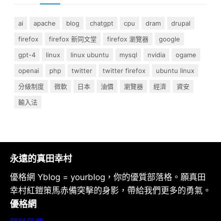
ai
apache
blog
chatgpt
cpu
dram
drupal
firefox
firefox 新同文堂
firefox 瀏覽器
google
gpt-4
linux
linux ubuntu
mysql
nvidia
ogame
openai
php
twitter
twitter firefox
ubuntu linux
分級制度
微軟
日本
油價
瀏覽器
經濟
資安
輸入法
永遠的真田幸村
優格網 Yblog = yourblog，你的優質部落格。願真田
幸村紅鎧策馬赤備突擊的身影，帶給我們更多的勇氣。
優格網