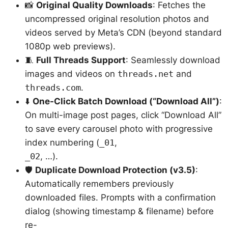
📸
Original Quality Downloads
: Fetches the
uncompressed original resolution photos and
videos served by Meta’s CDN (beyond standard
1080p web previews).
🧵
Full Threads Support
: Seamlessly download
images and videos on
threads.net
and
threads.com
.
⬇️
One-Click Batch Download (“Download All”)
:
On multi-image post pages, click “Download All”
to save every carousel photo with progressive
index numbering (
_01
,
_02
, …).
🛡️
Duplicate Download Protection (v3.5)
:
Automatically remembers previously
downloaded files. Prompts with a confirmation
dialog (showing timestamp & filename) before
re-