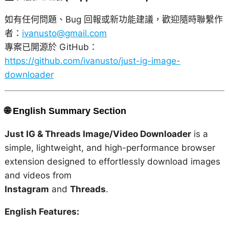
如有任何問題、Bug 回報或新功能建議，歡迎隨時聯繫作
者：
ivanusto@gmail.com
專案已開源於 GitHub：
https://github.com/ivanusto/just-ig-image-
downloader
🌐 English Summary Section
Just IG & Threads Image/Video Downloader
is a
simple, lightweight, and high-performance browser
extension designed to effortlessly download images
and videos from
Instagram
and
Threads
.
English Features: