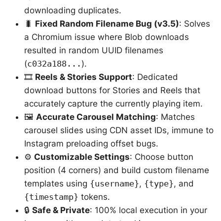
downloading duplicates.
🐛
Fixed Random Filename Bug (v3.5)
: Solves
a Chromium issue where Blob downloads
resulted in random UUID filenames
(
c032a188...
).
🎞️
Reels & Stories Support
: Dedicated
download buttons for Stories and Reels that
accurately capture the currently playing item.
🖼️
Accurate Carousel Matching
: Matches
carousel slides using CDN asset IDs, immune to
Instagram preloading offset bugs.
⚙️
Customizable Settings
: Choose button
position (4 corners) and build custom filename
templates using
{username}
,
{type}
, and
{timestamp}
tokens.
🔒
Safe & Private
: 100% local execution in your