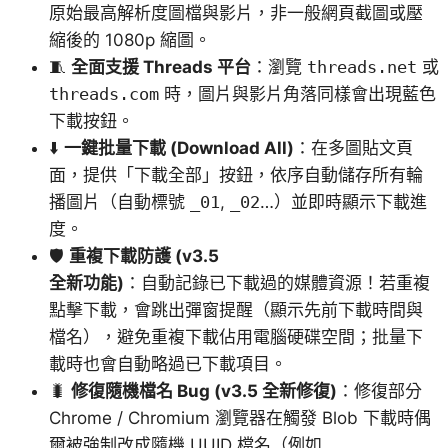
原始最高解析度圖檔與影片，非一般網頁截圖或壓
縮後的 1080p 縮圖。
🧵
全面支援 Threads 平台
：瀏覽
threads.net
或
threads.com
時，圖片與影片角落同樣會出現藍色
下載按鈕。
⬇️
一鍵批量下載 (Download All)
：在多圖貼文頁
面，提供「下載全部」按鈕，依序自動儲存所有輪
播圖片（自動標號
_01
,
_02
…）並即時顯示下載進
度。
🛡️
重複下載防護 (v3.5
全新功能)
：自動記錄已下載過的媒體資源！若重複
點擊下載，會跳出彈窗提醒（顯示先前下載時間與
檔名），避免重複下載佔用電腦硬碟空間；批量下
載時也會自動略過已下載項目。
🐛
修復隨機檔名 Bug (v3.5 全新修復)
：修復部分
Chrome / Chromium 瀏覽器在觸發 Blob 下載時偶
爾被強制改成隨機 UUID 檔名（例如