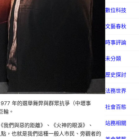
數位科技
文藝春秋
時事評論
未分類
歷史探討
法務世界
977 年的選舉舞弊與群眾抗爭（中壢事
社會百態
巨輪。
站務相關
《我們與惡的距離》、《火神的眼淚》、
入點，也就是我們這種一般人市民、旁觀者的