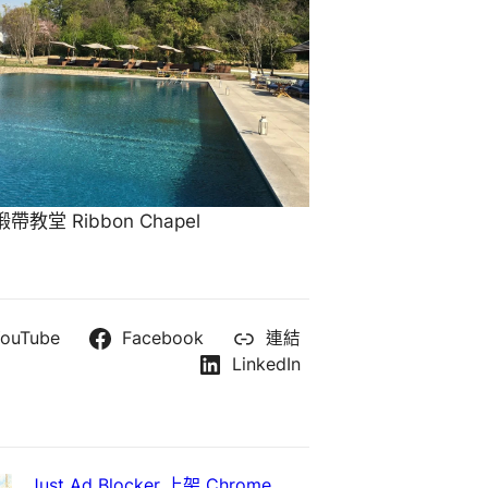
教堂 Ribbon Chapel
ouTube
Facebook
連結
LinkedIn
Just Ad Blocker 上架 Chrome