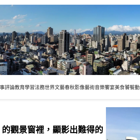
事評論
教育學習
法務世界
文藝春秋
影像藝術
音樂饗宴
美食饕餮
動
7 的觀景窗裡，顯影出難得的