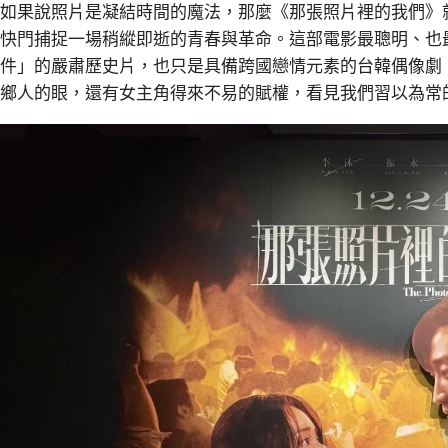
如果說照片是凝結時間的魔法，那麼《那張照片裡的我們》就是
快門捕捉一場稍縱即逝的青春與革命。這部電影最聰明、也
件」的嚴肅歷史片，也只是具備跨國戀情元素的台韓偶像劇
鄉人的眼，還有女主角得來不易的賦權，看見我們習以為常