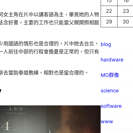
15
16
22
23
何女主角在片中以講客語為主，畢竟她的人物
29
30
法念好書，主要的工作也只能當父親開照相館
少用國語的情形也是合理的。片中她去台北，
blog
一人前往中部的行程會擔憂是正常的，但只有
hardware
排去當跆拳道教練，相對也是蠻合理的。
MO群像
y
science
software
www