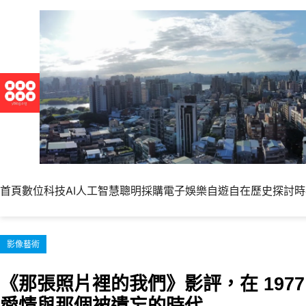
跳
至
主
要
內
容
首頁
數位科技
AI人工智慧
聰明採購
電子娛樂
自遊自在
歷史探討
時
影像藝術
《那張照片裡的我們》影評，在 197
愛情與那個被遺忘的時代