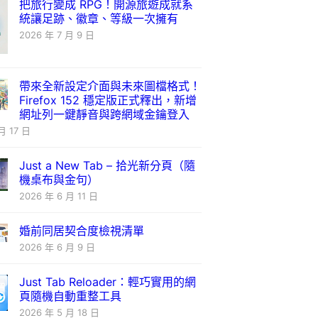
把旅行變成 RPG！開源旅遊成就系
統讓足跡、徽章、等級一次擁有
2026 年 7 月 9 日
帶來全新設定介面與未來圖檔格式！
Firefox 152 穩定版正式釋出，新增
網址列一鍵靜音與跨網域金鑰登入
月 17 日
Just a New Tab – 拾光新分頁（隨
機桌布與金句）
2026 年 6 月 11 日
婚前同居契合度檢視清單
2026 年 6 月 9 日
Just Tab Reloader：輕巧實用的網
頁隨機自動重整工具
2026 年 5 月 18 日