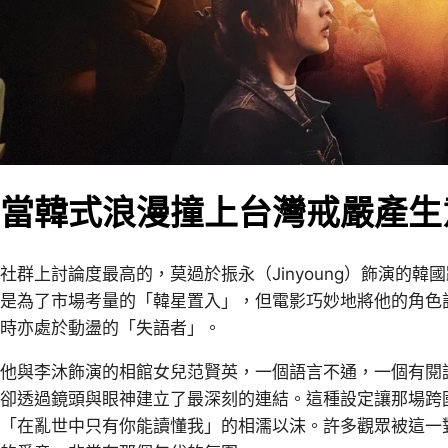
當韓式浪漫撞上台灣戒嚴產生
社群上討論度最高的，莫過於振永（Jinyoung）飾演的
是為了市場考量的「韓星置入」，但電影巧妙地將他的角色
時亦處於動盪的「失語者」。
他與李沐飾演的相館女兒范賢英，一個語言不通，一個有閱
卻透過鏡頭與眼神建立了最深刻的連結。這種設定讓那場跨
「在亂世中只有你能讀懂我」的相濡以沫。許多觀眾被這一