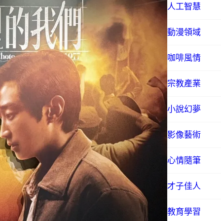
人工智慧
動漫領域
咖啡風情
宗教產業
小說幻夢
影像藝術
心情隨筆
才子佳人
教育學習