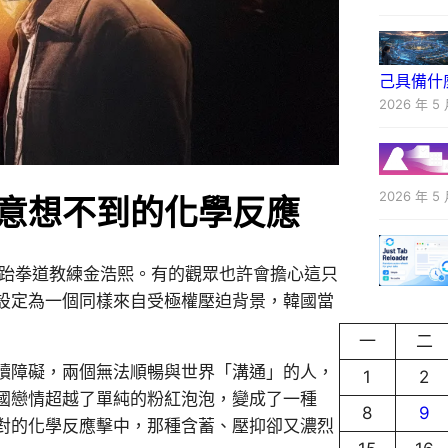
己具備什
2026 年 5 
2026 年 5 
意想不到的化學反應
韓國跆拳道教練金浩熙。有的觀眾也許會擔心這只
設定為一個同樣來自受極權壓迫背景，韓國當
一
二
讀障礙，兩個無法順暢與世界「溝通」的人，
1
2
國戀情超越了單純的粉紅泡泡，變成了一種
8
9
對的化學反應擊中，那種含蓄、壓抑卻又濃烈