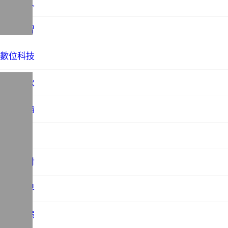
才子佳人
教育學習
數位科技
文藝春秋
時事評論
未分類
歷史探討
法務世界
社會百態