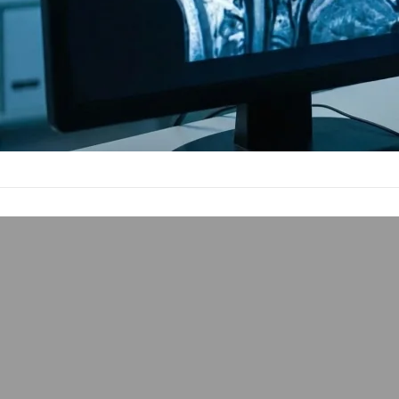
吃避孕藥讓女性腦
永遠的真田幸村
2010 年 8 月
先前在女人想要變得更
登在Brain Research期