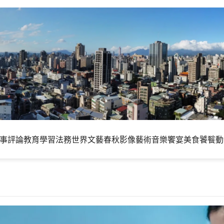
事評論
教育學習
法務世界
文藝春秋
影像藝術
音樂饗宴
美食饕餮
動
腦的前額葉皮質越大