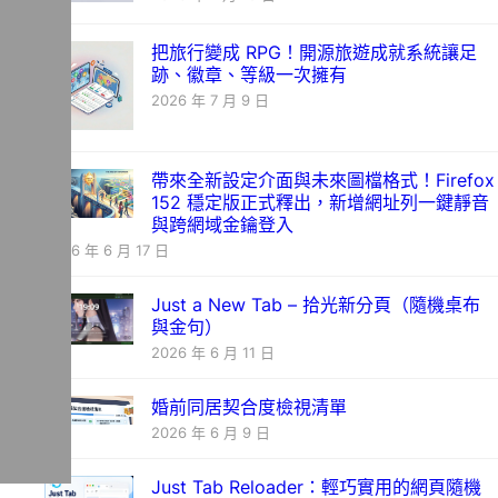
把旅行變成 RPG！開源旅遊成就系統讓足
跡、徽章、等級一次擁有
2026 年 7 月 9 日
帶來全新設定介面與未來圖檔格式！Firefox
152 穩定版正式釋出，新增網址列一鍵靜音
與跨網域金鑰登入
2026 年 6 月 17 日
Just a New Tab – 拾光新分頁（隨機桌布
與金句）
2026 年 6 月 11 日
婚前同居契合度檢視清單
2026 年 6 月 9 日
Just Tab Reloader：輕巧實用的網頁隨機