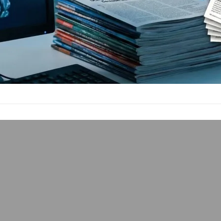
部灰質增加
 4 日
聰明嗎？當媽媽就對了這篇提過類似的大腦灰質研究結果，刊
刊…