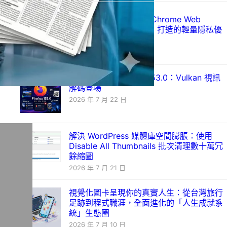
Just Ad Blocker 上架 Chrome Web
Store：以 Manifest V3 打造的輕量隱私優
先廣告攔截器
2026 年 7 月 28 日
Mozilla 發布 Firefox 153.0：Vulkan 視訊
解碼登場
2026 年 7 月 22 日
解決 WordPress 媒體庫空間膨脹：使用
Disable All Thumbnails 批次清理數十萬冗
餘縮圖
2026 年 7 月 21 日
視覺化圖卡呈現你的真實人生：從台灣旅行
足跡到程式職涯，全面進化的「人生成就系
統」生態圈
2026 年 7 月 10 日