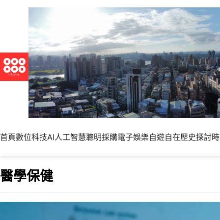
首頁
數位科技
AI人工智慧
聰明採購
電子娛樂
自遊自在
歷史探討
時
醫學保健
思慮越周全者，大