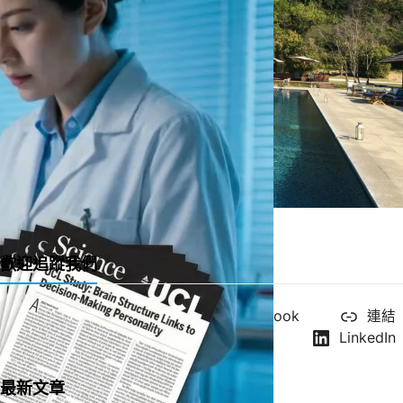
一直很喜歡的緞帶教堂 Ribbon Chapel
歡迎追蹤我們
X
YouTube
Facebook
連結
Instagram
LinkedIn
最新文章