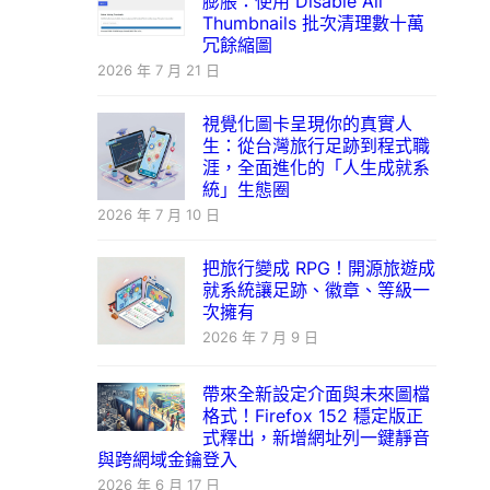
膨脹：使用 Disable All
Thumbnails 批次清理數十萬
冗餘縮圖
2026 年 7 月 21 日
視覺化圖卡呈現你的真實人
生：從台灣旅行足跡到程式職
涯，全面進化的「人生成就系
統」生態圈
2026 年 7 月 10 日
把旅行變成 RPG！開源旅遊成
就系統讓足跡、徽章、等級一
次擁有
2026 年 7 月 9 日
帶來全新設定介面與未來圖檔
格式！Firefox 152 穩定版正
式釋出，新增網址列一鍵靜音
與跨網域金鑰登入
2026 年 6 月 17 日