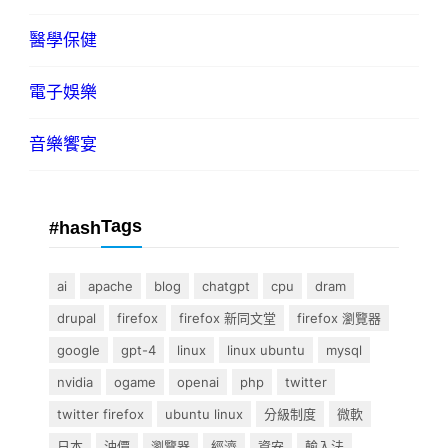
醫學保健
電子娛樂
音樂饗宴
Tags
#hash
ai
apache
blog
chatgpt
cpu
dram
drupal
firefox
firefox 新同文堂
firefox 瀏覽器
google
gpt-4
linux
linux ubuntu
mysql
nvidia
ogame
openai
php
twitter
twitter firefox
ubuntu linux
分級制度
微軟
日本
油價
瀏覽器
經濟
資安
輸入法