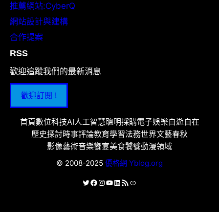
推薦網站:CyberQ
網站設計與建構
合作提案
RSS
歡迎追蹤我們的最新消息
歡迎訂閱 !
首頁
數位科技
AI人工智慧
聰明採購
電子娛樂
自遊自在
歷史探討
時事評論
教育學習
法務世界
文藝春秋
影像藝術
音樂饗宴
美食饕餮
動漫領域
© 2008-2025
優格網 Yblog.org
X
Facebook
Instagram
YouTube
LinkedIn
RSS 資訊提供
連結