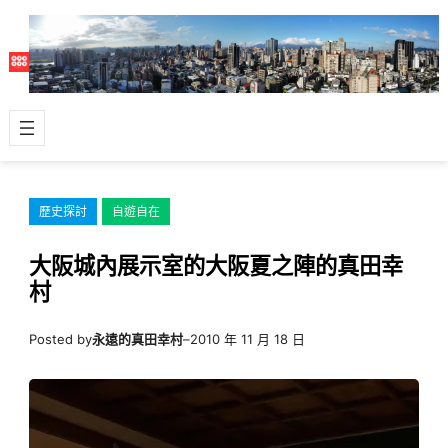
跳
至
主
要
內
容
歷史探討
自遊自在
大阪城內展示室的大阪夏之陣的真田幸
村
Posted by
永遠的真田幸村
–
2010 年 11 月 18 日