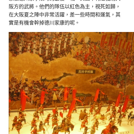
阪方的武將。他們的隊伍以紅色為主，視死如歸，
在大阪夏之陣中非常活躍，差一些時間和運氣，其
實是有機會幹掉德川家康的呢。