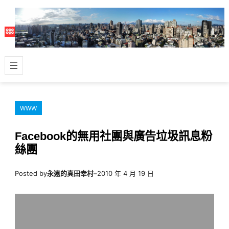
跳
至
主
要
內
容
WWW
Facebook的無用社團與廣告垃圾訊息粉
絲團
Posted by
永遠的真田幸村
–
2010 年 4 月 19 日