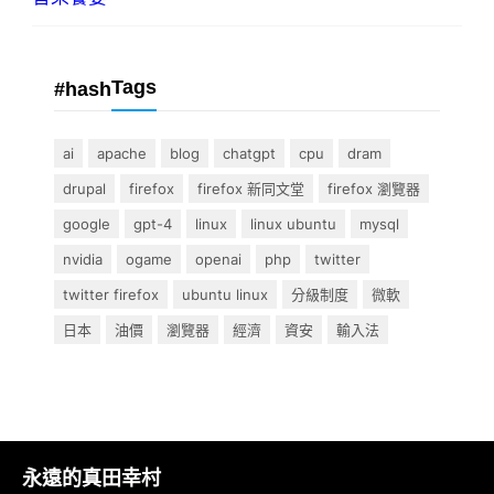
Tags
#hash
ai
apache
blog
chatgpt
cpu
dram
drupal
firefox
firefox 新同文堂
firefox 瀏覽器
google
gpt-4
linux
linux ubuntu
mysql
nvidia
ogame
openai
php
twitter
twitter firefox
ubuntu linux
分級制度
微軟
日本
油價
瀏覽器
經濟
資安
輸入法
永遠的真田幸村