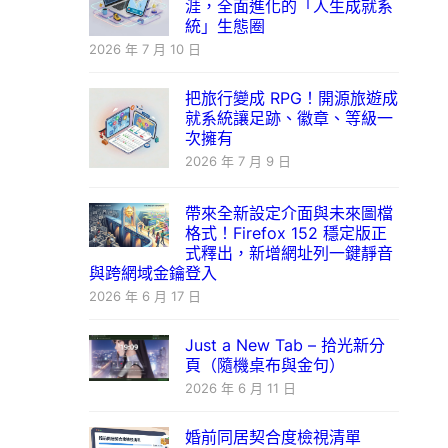
涯，全面進化的「人生成就系
統」生態圈
2026 年 7 月 10 日
把旅行變成 RPG！開源旅遊成
就系統讓足跡、徽章、等級一
次擁有
2026 年 7 月 9 日
帶來全新設定介面與未來圖檔
格式！Firefox 152 穩定版正
式釋出，新增網址列一鍵靜音
與跨網域金鑰登入
2026 年 6 月 17 日
Just a New Tab – 拾光新分
頁（隨機桌布與金句）
2026 年 6 月 11 日
婚前同居契合度檢視清單