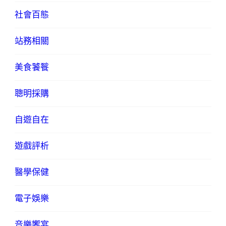
社會百態
站務相關
美食饕餮
聰明採購
自遊自在
遊戲評析
醫學保健
電子娛樂
音樂饗宴