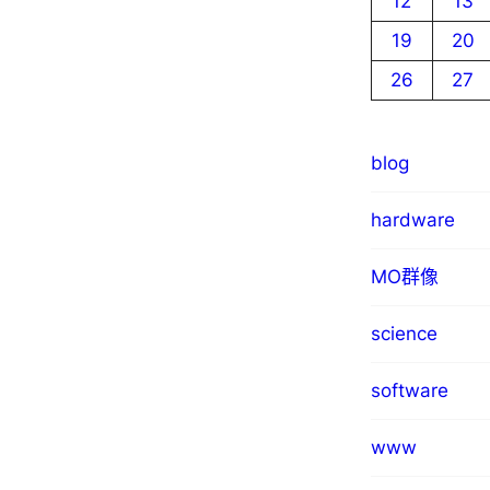
12
13
19
20
26
27
blog
hardware
MO群像
science
software
www