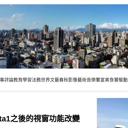
事評論
教育學習
法務世界
文藝春秋
影像藝術
音樂饗宴
美食饕餮
動
x) Beta1之後的視窗功能改變