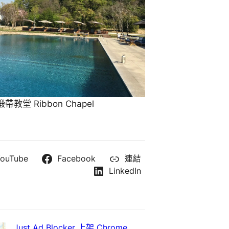
教堂 Ribbon Chapel
ouTube
Facebook
連結
LinkedIn
Just Ad Blocker 上架 Chrome