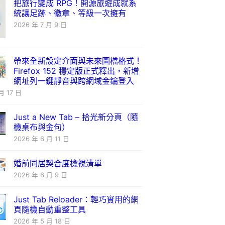
把旅行變成 RPG！開源旅遊成就系
統讓足跡、徽章、等級一次擁有
2026 年 7 月 9 日
帶來全新設定介面與未來圖檔格式！
Firefox 152 穩定版正式釋出，新增
網址列一鍵靜音與跨網域金鑰登入
月 17 日
Just a New Tab – 拾光新分頁（隨
機桌布與金句）
2026 年 6 月 11 日
婚前同居契合度檢視清單
2026 年 6 月 9 日
Just Tab Reloader：輕巧實用的網
頁隨機自動重整工具
2026 年 5 月 18 日