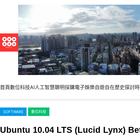
跳
至
主
要
內
容
首頁
數位科技
AI人工智慧
聰明採購
電子娛樂
自遊自在
歷史探討
時
SOFTWARE
數位科技
Ubuntu 10.04 LTS (Lucid Lyn