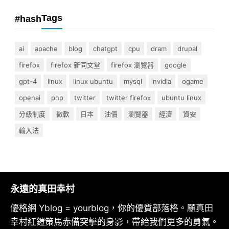
Tags
#hash
ai
apache
blog
chatgpt
cpu
dram
drupal
firefox
firefox 新同文堂
firefox 瀏覽器
google
gpt-4
linux
linux ubuntu
mysql
nvidia
ogame
openai
php
twitter
twitter firefox
ubuntu linux
分級制度
微軟
日本
油價
瀏覽器
經濟
資安
輸入法
永遠的真田幸村
優格網 Yblog = yourblog，你的優質部落格。願真田
幸村紅鎧策馬赤備突擊的身影，帶給我們更多的勇氣。