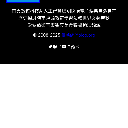
首頁
數位科技
AI人工智慧
聰明採購
電子娛樂
自遊自在
歷史探討
時事評論
教育學習
法務世界
文藝春秋
影像藝術
音樂饗宴
美食饕餮
動漫領域
© 2008-2025
優格網 Yblog.org
X
Facebook
Instagram
YouTube
LinkedIn
RSS 資訊提供
連結