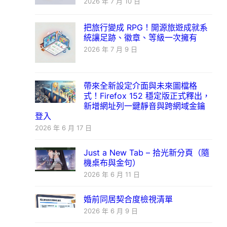
2026 年 7 月 10 日
把旅行變成 RPG！開源旅遊成就系
統讓足跡、徽章、等級一次擁有
2026 年 7 月 9 日
帶來全新設定介面與未來圖檔格
式！Firefox 152 穩定版正式釋出，
新增網址列一鍵靜音與跨網域金鑰
登入
2026 年 6 月 17 日
Just a New Tab – 拾光新分頁（隨
機桌布與金句）
2026 年 6 月 11 日
婚前同居契合度檢視清單
2026 年 6 月 9 日