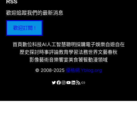
RSS
歡迎追蹤我們的最新消息
歡迎訂閱 !
首頁
數位科技
AI人工智慧
聰明採購
電子娛樂
自遊自在
歷史探討
時事評論
教育學習
法務世界
文藝春秋
影像藝術
音樂饗宴
美食饕餮
動漫領域
© 2008-2025
優格網 Yblog.org
X
Facebook
Instagram
YouTube
LinkedIn
RSS 資訊提供
連結