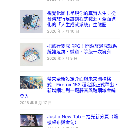
視覺化圖卡呈現你的真實人生：從
台灣旅行足跡到程式職涯，全面進
化的「人生成就系統」生態圈
2026 年 7 月 10 日
把旅行變成 RPG！開源旅遊成就系
統讓足跡、徽章、等級一次擁有
2026 年 7 月 9 日
帶來全新設定介面與未來圖檔格
式！Firefox 152 穩定版正式釋出，
新增網址列一鍵靜音與跨網域金鑰
登入
2026 年 6 月 17 日
Just a New Tab – 拾光新分頁（隨
機桌布與金句）