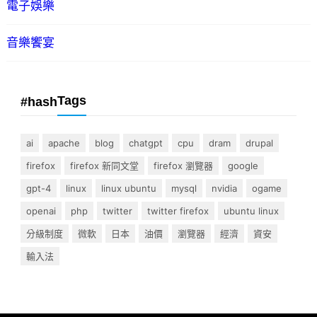
電子娛樂
音樂饗宴
Tags
#hash
ai
apache
blog
chatgpt
cpu
dram
drupal
firefox
firefox 新同文堂
firefox 瀏覽器
google
gpt-4
linux
linux ubuntu
mysql
nvidia
ogame
openai
php
twitter
twitter firefox
ubuntu linux
分級制度
微軟
日本
油價
瀏覽器
經濟
資安
輸入法