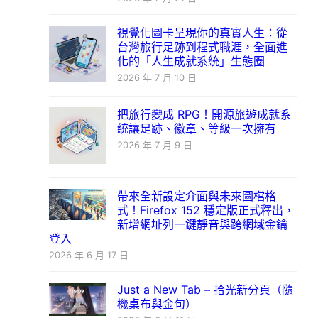
視覺化圖卡呈現你的真實人生：從
台灣旅行足跡到程式職涯，全面進
化的「人生成就系統」生態圈
2026 年 7 月 10 日
把旅行變成 RPG！開源旅遊成就系
統讓足跡、徽章、等級一次擁有
2026 年 7 月 9 日
帶來全新設定介面與未來圖檔格
式！Firefox 152 穩定版正式釋出，
新增網址列一鍵靜音與跨網域金鑰
登入
2026 年 6 月 17 日
Just a New Tab – 拾光新分頁（隨
機桌布與金句）