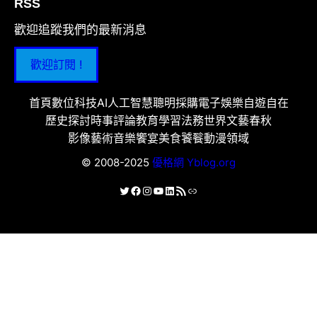
RSS
歡迎追蹤我們的最新消息
歡迎訂閱 !
首頁
數位科技
AI人工智慧
聰明採購
電子娛樂
自遊自在
歷史探討
時事評論
教育學習
法務世界
文藝春秋
影像藝術
音樂饗宴
美食饕餮
動漫領域
© 2008-2025
優格網 Yblog.org
X
Facebook
Instagram
YouTube
LinkedIn
RSS 資訊提供
連結