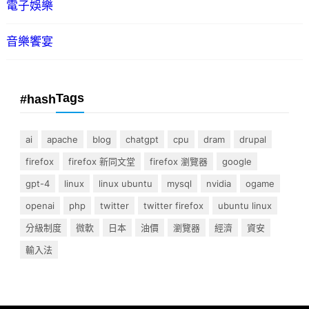
電子娛樂
音樂饗宴
Tags
#hash
ai
apache
blog
chatgpt
cpu
dram
drupal
firefox
firefox 新同文堂
firefox 瀏覽器
google
gpt-4
linux
linux ubuntu
mysql
nvidia
ogame
openai
php
twitter
twitter firefox
ubuntu linux
分級制度
微軟
日本
油價
瀏覽器
經濟
資安
輸入法